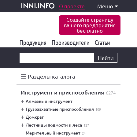
одукция и услуги
О проекте
Меню
inni.info
Создайте страницу
вашего предприятия
бесплатно
Продукция
Производители
177 853
Статьи
6 780
10 537
Найти
Разделы каталога
инструмент и приспособления
6274
алмазный инструмент
грузозахватные приспособления
109
домкрат
лестницы подмости и леса
127
мерительный инструмент
24