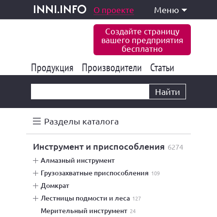
одукция и услуги
О проекте
Меню
inni.info
Создайте страницу
вашего предприятия
бесплатно
Продукция
Производители
177 847
Статьи
6 777
10 533
Найти
Разделы каталога
инструмент и приспособления
6274
алмазный инструмент
грузозахватные приспособления
109
домкрат
лестницы подмости и леса
127
мерительный инструмент
24