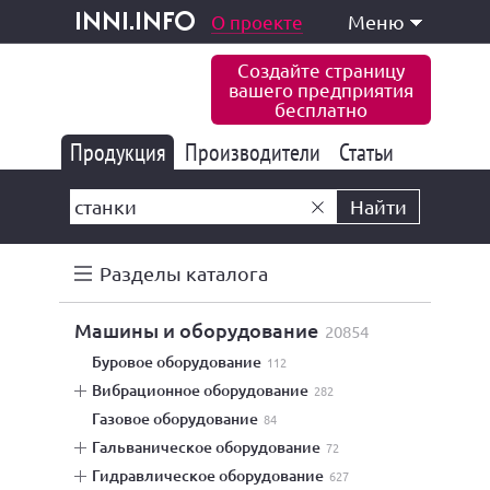
одукция и услуги
О проекте
Меню
inni.info
Создайте страницу
вашего предприятия
бесплатно
Продукция
Производители
177 847
Статьи
6 777
10 533
Найти
Разделы каталога
машины и оборудование
20854
буровое оборудование
112
вибрационное оборудование
282
газовое оборудование
84
гальваническое оборудование
72
гидравлическое оборудование
627