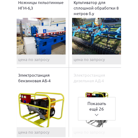
Ножницы гильотинные
Культиватор для
НГМ-6,3
сплошной обработки 8
метров б.у
цена по запросу
цена по запросу
Электростанция
Электростанция
бензиновая АБ-4
дизельная АД-4
Показать
ещё 26
цена по запросу
цена по запросу