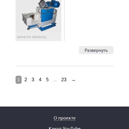
цена по запросу
Развернуть
1
2
3
4
5
...
23
→
О проекте
Канал YouTube