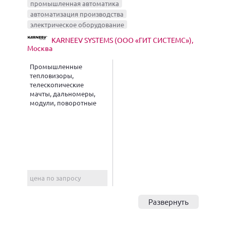
промышленная автоматика
автоматизация производства
электрическое оборудование
KARNEEV SYSTEMS (ООО «ГИТ СИСТЕМС»),
Москва
Промышленные
тепловизоры,
телескопические
мачты, дальномеры,
модули, поворотные
устройства..., дроны и
системы привязного
питания, охранные
радиолокационные
станции
цена по запросу
Развернуть