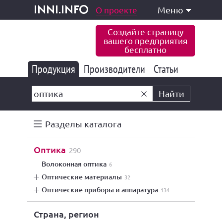
одукция и услуги
О проекте
Меню
inni.info
Создайте страницу
вашего предприятия
бесплатно
Продукция
Производители
177 847
Статьи
6 777
10 533
Найти
Разделы каталога
оптика
290
волоконная оптика
6
оптические материалы
32
оптические приборы и аппаратура
134
Страна, регион