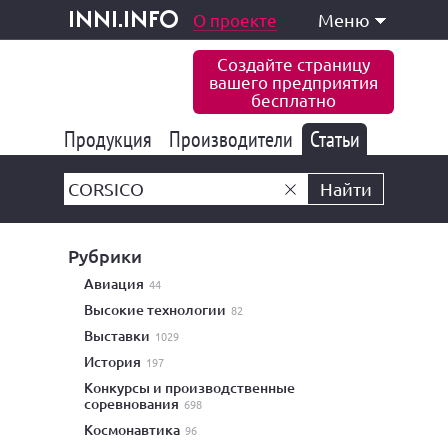
одукция и услуги
О проекте
Меню
inni.info
Создайте страницу
вашего предприятия
бесплатно
Продукция
Производители
177 847
Статьи
6 777
10 533
Найти
Рубрики
авиация
44
высокие технологии
82
выставки
1029
история
197
конкурсы и производственные
соревнования
698
космонавтика
96