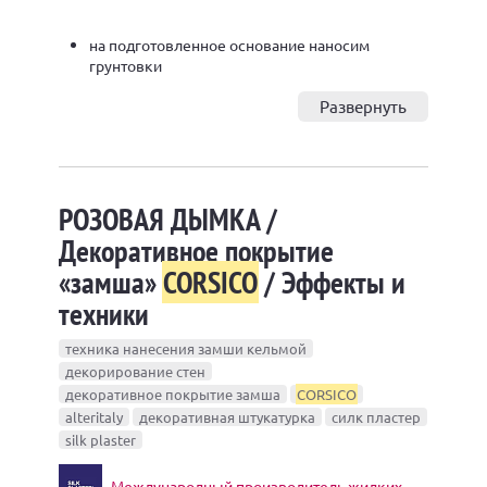
на подготовленное основание наносим
грунтовки
Развернуть
РОЗОВАЯ ДЫМКА /
Декоративное покрытие
«замша»
CORSICO
/ Эффекты и
техники
техника нанесения замши кельмой
декорирование стен
декоративное покрытие замша
CORSICO
alteritaly
декоративная штукатурка
силк пластер
silk plaster
Международный производитель жидких