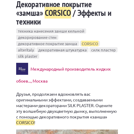
Декоративное покрытие
«замша»
CORSICO
/ Эффекты и
техники
техника нанесения замши кельмой
декорирование стен
декоративное покрытие замша
CORSICO
alteritaly
декоративная штукатурка
силк пластер
silk plaster
Международный производитель жидких
обоев..., Москва
Друзья, продолжаем вдохновлять вас
оригинальными эффектами, создаваемыми
мастерами-декораторами SILK PLASTER. Оцените
эту волшебную двухцветную дымку, выполненную
с помощью декоративного покрытия «замша»
CORSICO
!