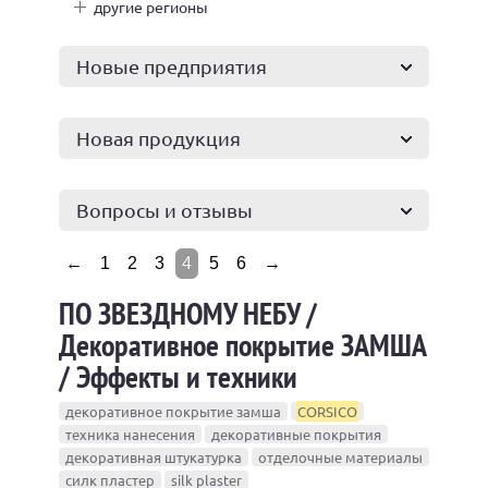
другие регионы
Новые предприятия
Новая продукция
Вопросы и отзывы
←
1
2
3
4
5
6
→
ПО ЗВЕЗДНОМУ НЕБУ /
Декоративное покрытие ЗАМША
/ Эффекты и техники
декоративное покрытие замша
CORSICO
техника нанесения
декоративные покрытия
декоративная штукатурка
отделочные материалы
силк пластер
silk plaster