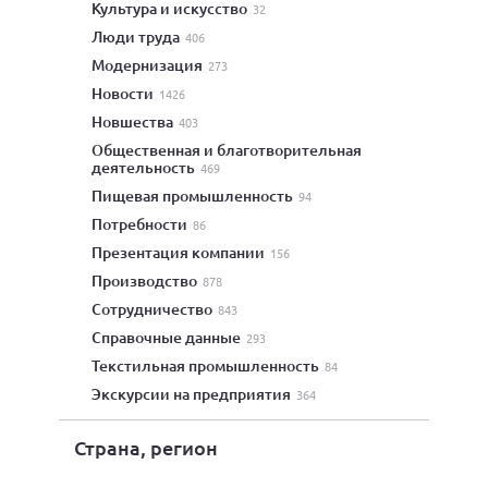
культура и искусство
32
люди труда
406
модернизация
273
новости
1426
новшества
403
общественная и благотворительная
деятельность
469
пищевая промышленность
94
потребности
86
презентация компании
156
производство
878
сотрудничество
843
справочные данные
293
текстильная промышленность
84
экскурсии на предприятия
364
Страна, регион