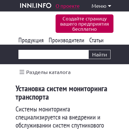
одукция и услуги
О проекте
Меню
inni.info
Создайте страницу
вашего предприятия
бесплатно
Продукция
Производители
177 826
Статьи
6 767
10 533
Найти
Разделы каталога
Установка систем мониторинга
транспорта
Системы мониторинга
специализируется на внедрении и
обслуживании систем спутникового