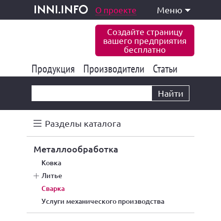
одукция и услуги
О проекте
Меню
inni.info
Создайте страницу
вашего предприятия
бесплатно
Продукция
Производители
177 822
Статьи
6 765
10 533
Найти
Разделы каталога
металлообработка
ковка
литье
сварка
услуги механического производства