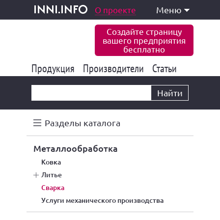
одукция и услуги
О проекте
Меню
inni.info
Создайте страницу
вашего предприятия
бесплатно
Продукция
Производители
177 824
Статьи
6 766
10 533
Найти
Разделы каталога
металлообработка
ковка
литье
сварка
услуги механического производства