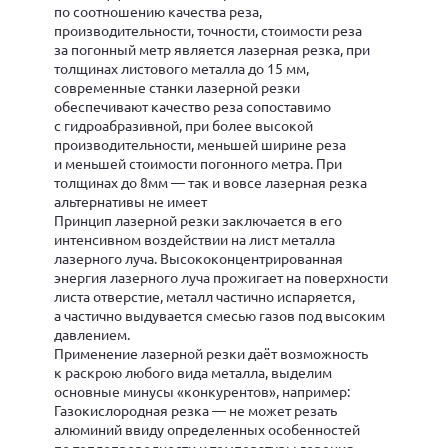
по соотношению качества реза,
производительности, точности, стоимости реза
за погонный метр является лазерная резка, при
толщинах листового металла до 15 мм,
современные станки лазерной резки
обеспечивают качество реза сопоставимо
с гидроабразивной, при более высокой
производительности, меньшей ширине реза
и меньшей стоимости погонного метра. При
толщинах до 8мм — так и вовсе лазерная резка
альтернативы не имеет
Принцип лазерной резки заключается в его
интенсивном воздействии на лист металла
лазерного луча. Высококонцентрированная
энергия лазерного луча прожигает на поверхности
листа отверстие, металл частично испаряется,
а частично выдувается смесью газов под высоким
давлением.
Применение лазерной резки даёт возможность
к раскрою любого вида металла, выделим
основные минусы «конкурентов», например:
Газокислородная резка — не может резать
алюминий ввиду определенных особенностей
по теплопроводности и температуры горения