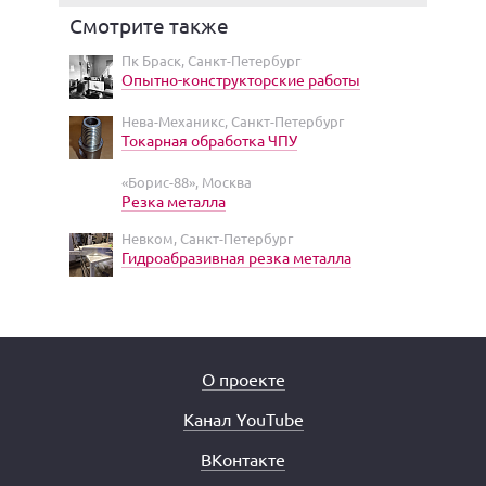
Смотрите также
Пк Браск, Санкт-Петербург
Опытно-конструкторские работы
Нева-Механикс, Санкт-Петербург
Токарная обработка ЧПУ
«Борис-88», Москва
Резка металла
Невком, Санкт-Петербург
Гидроабразивная резка металла
О проекте
Канал YouTube
ВКонтакте