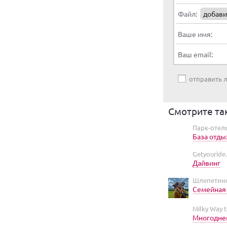
Файл:
добави
Ваше имя:
Ваш email:
отправить
Смотрите та
Парк-отел
База отды
Getyouride
Дайвинг
Шлепетинс
Семейная
Milky Way 
Многоднев