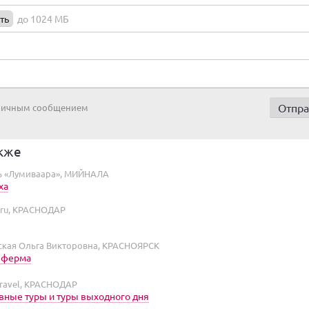
ть
до 1024 МБ
 личным сообщением
кже
ь «Лумиваара», МИЙНАЛА
ха
.ru, КРАСНОДАР
кая Ольга Викторовна, КРАСНОЯРСК
 ферма
travel, КРАСНОДАР
ные туры и туры выходного дня