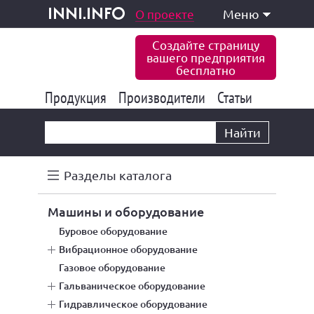
одукция и услуги
О проекте
Меню
inni.info
Создайте страницу
вашего предприятия
бесплатно
Продукция
Производители
177 843
Статьи
6 775
10 533
Найти
Разделы каталога
машины и оборудование
буровое оборудование
вибрационное оборудование
газовое оборудование
гальваническое оборудование
гидравлическое оборудование