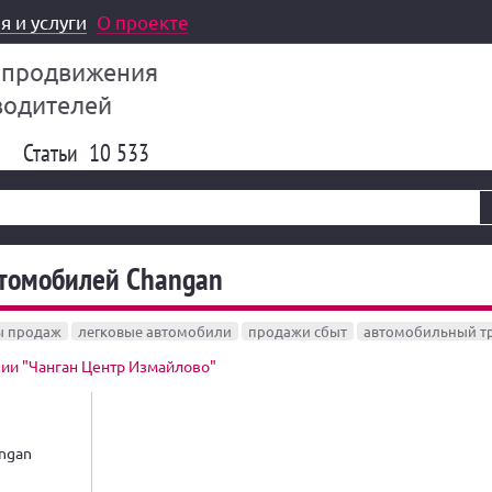
я и услуги
О проекте
 продвижения
водителей
Статьи
10 533
томобилей Changan
ы продаж
легковые автомобили
продажи сбыт
автомобильный т
ии "Чанган Центр Измайлово"
ngan