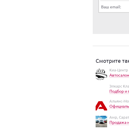
Ваш email:
Смотрите та
Киа-Центр
Автосало
Элкарс Кл
Подбор и 
Альянс-Мот
Официальн
Амр, Сара
Продажа н