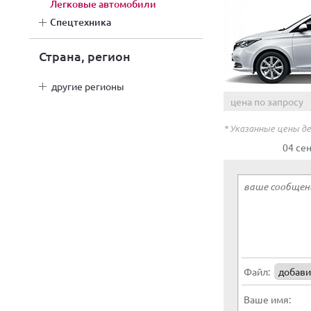
легковые автомобили
спецтехника
Страна, регион
другие регионы
цена по запросу
* Указанные цены д
04 се
Файл:
добави
Ваше имя: