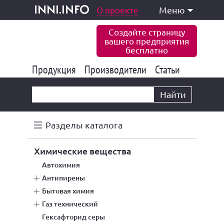
одукция и услуги
О проекте
Меню
inni.info
Создайте страницу
вашего предприятия
бесплатно
Продукция
Производители
177 822
Статьи
6 765
10 533
Найти
Разделы каталога
химические вещества
автохимия
антипирены
бытовая химия
газ технический
гексафторид серы