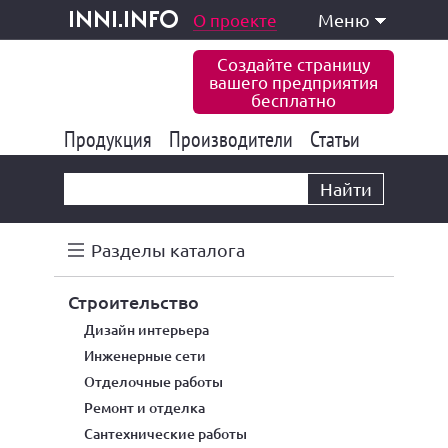
одукция и услуги
О проекте
Меню
inni.info
Создайте страницу
вашего предприятия
бесплатно
Продукция
Производители
177 839
Статьи
6 773
10 533
Найти
Разделы каталога
строительство
дизайн интерьера
инженерные сети
отделочные работы
ремонт и отделка
сантехнические работы