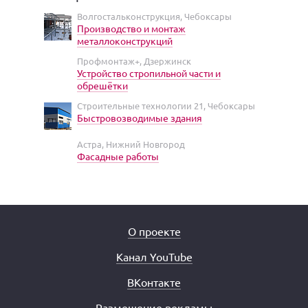
Волгостальконструкция, Чебоксары
Производство и монтаж
металлоконструкций
Профмонтаж+, Дзержинск
Устройство стропильной части и
обрешётки
Строительные технологии 21, Чебоксары
Быстровозводимые здания
Астра, Нижний Новгород
Фасадные работы
О проекте
Канал YouTube
ВКонтакте
Размещение рекламы