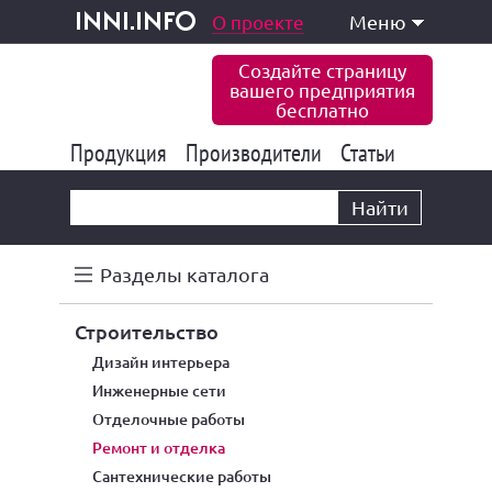
одукция и услуги
О проекте
Меню
inni.info
Создайте страницу
вашего предприятия
бесплатно
Продукция
Производители
177 826
Статьи
6 767
10 533
Найти
Разделы каталога
строительство
дизайн интерьера
инженерные сети
отделочные работы
ремонт и отделка
сантехнические работы