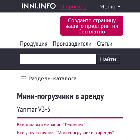
одукция и услуги
О проекте
Меню
inni.info
Создайте страницу
вашего предприятия
бесплатно
Продукция
Производители
177 847
Статьи
6 777
10 533
Найти
Разделы каталога
Мини-погрузчики в аренду
Yanmar V3-5
Все товары компании "Техноник"
Все услуги группы "Мини-погрузчики в аренду"