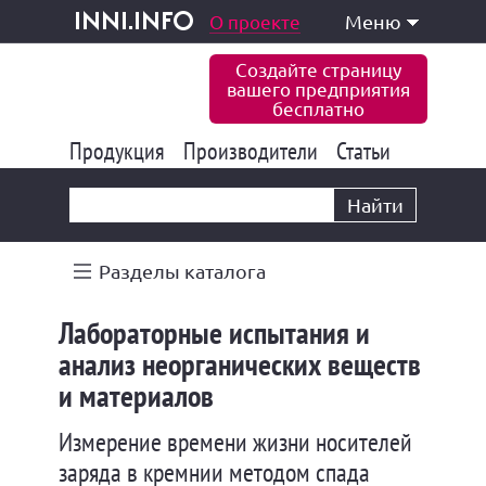
одукция и услуги
О проекте
Меню
inni.info
Создайте страницу
вашего предприятия
бесплатно
Продукция
Производители
177 832
Статьи
6 770
10 533
Найти
Разделы каталога
Лабораторные испытания и
анализ неорганических веществ
и материалов
Измерение времени жизни носителей
заряда в кремнии методом спада