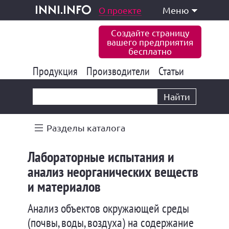
одукция и услуги
О проекте
Меню
inni.info
Создайте страницу
вашего предприятия
бесплатно
Продукция
Производители
177 847
Статьи
6 777
10 533
Найти
Разделы каталога
Лабораторные испытания и
анализ неорганических веществ
и материалов
Анализ объектов окружающей среды
(почвы, воды, воздуха) на содержание