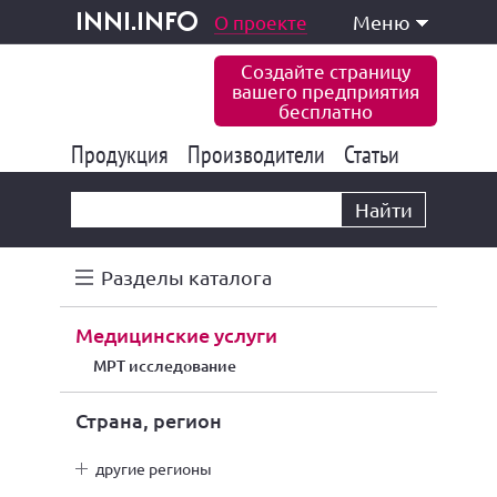
одукция и услуги
О проекте
Меню
inni.info
Создайте страницу
вашего предприятия
бесплатно
Продукция
Производители
177 824
Статьи
6 766
10 533
Найти
Разделы каталога
медицинские услуги
МРТ исследование
Страна, регион
другие регионы