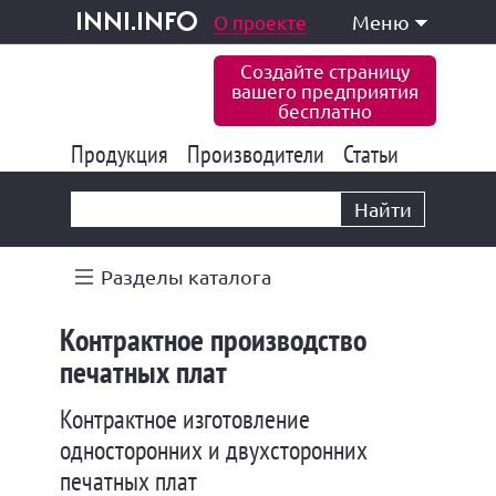
одукция и услуги
О проекте
Меню
inni.info
Создайте страницу
вашего предприятия
бесплатно
Продукция
Производители
177 835
Статьи
6 771
10 533
Найти
Разделы каталога
Контрактное производство
печатных плат
Контрактное изготовление
односторонних и двухсторонних
печатных плат