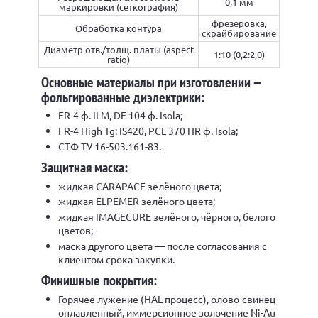
0,1 мм
маркировки (сеткография)
фрезеровка,
Обработка контура
скрайбирование
Диаметр отв./толщ. платы (aspect
1:10 (0,2:2,0)
ratio)
Основные материалы при изготовлении —
фольгированные диэлектрики:
FR-4 ф. ILM, DE 104 ф. Isola;
FR-4 High Tg: IS420, PCL 370 HR ф. Isola;
СТФ ТУ 16-503.161-83.
Защитная маска:
жидкая CARAPACE зелёного цвета;
жидкая ELPEMER зелёного цвета;
жидкая IMAGECURE зелёного, чёрного, белого
цветов;
маска другого цвета — после согласования с
клиентом срока закупки.
Финишные покрытия:
Горячее лужение (HAL-процесс), олово-свинец
оплавленный, иммерсионное золочение Ni-Au