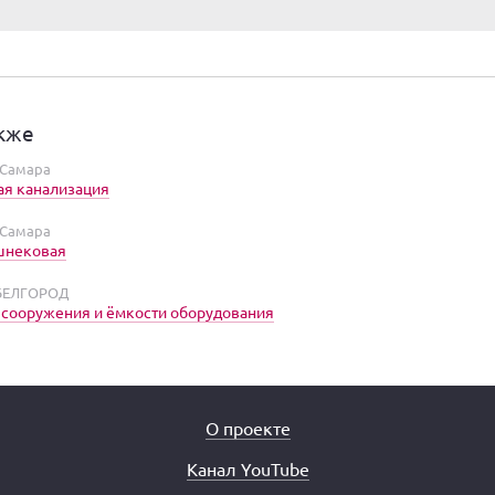
кже
 Самара
ая канализация
 Самара
шнековая
 БЕЛГОРОД
сооружения и ёмкости оборудования
О проекте
Канал YouTube