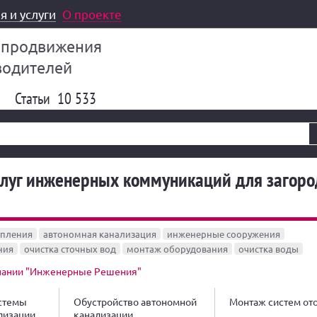
я и услуги
О проекте
 продвижения
водителей
Статьи
10 533
слуг инженерных коммуникаций для загор
опления
автономная канализация
инженерные сооружения
ния
очистка сточных вод
монтаж оборудования
очистка воды
пании "Инженерные Решения"
стемы
Обустройство автономной
Монтаж систем от
лизации
канализации