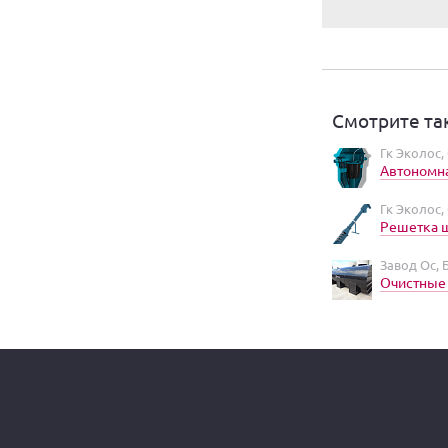
Смотрите та
Гк Эколос,
Автономн
Гк Эколос,
Решетка 
Завод Ос,
Очистные 