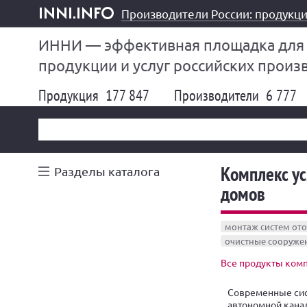
Производители России: продукци
inni.info
ИННИ — эффективная площадка для
продукции и услуг российских произ
Продукция
177 847
Производители
6 777
Комплекс у
Разделы каталога
домов
монтаж систем от
очистные сооруже
Все продукты ком
Современные си
автономной кана