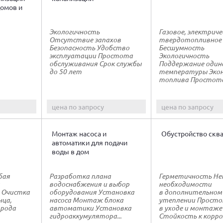
домов и
Экологичность
Газовое, электриче
Отсутствие запахов
твердотопливное
Безопасность Удобство
Бесшумность
эксплуатации Простота
Экологичность
обслуживания Срок службы
Поддержание один
до 50 лет
температуры Эко
топлива Простота.
цена по запросу
цена по запросу
Монтаж насоса и
Обустройство скв
автоматики для подачи
воды в дом
бая
Разработка плана
Герметичность Н
водоснабжения и выбор
необходимости
 Очистка
оборудования Установка
в дополнительном
нца,
насоса Монтаж блока
утеплении Прост
орода
автоматики Установка
в уходе и монтаже
гидроаккумулятора...
Стойкость к корроз