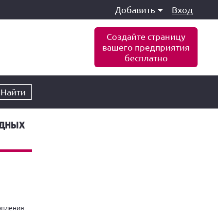
Добавить
Вход
Создайте страницу
вашего предприятия
бесплатно
Найти
одных
опления