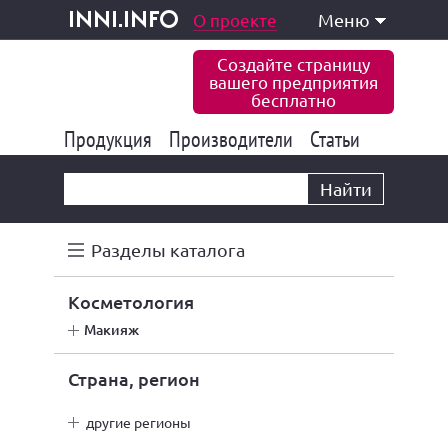
одукция и услуги
О проекте
Меню
inni.info
Создайте страницу
вашего предприятия
бесплатно
Продукция
Производители
177 847
Статьи
6 777
10 533
Найти
Разделы каталога
косметология
макияж
Страна, регион
другие регионы