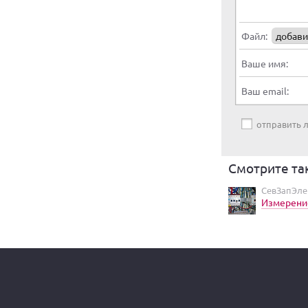
Файл:
добави
Ваше имя:
Ваш email:
отправить
Смотрите та
СевЗапЭле
Измерени