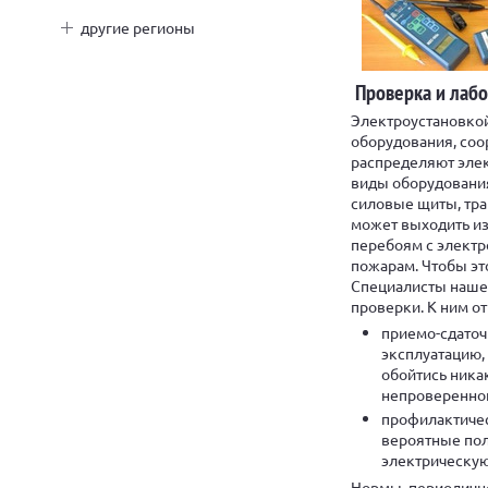
другие регионы
Проверка и лаб
Электроустановкой
оборудования, соо
распределяют элек
виды оборудования
силовые щиты, тра
может выходить из
перебоям с электр
пожарам. Чтобы эт
Специалисты наше
проверки. К ним от
приемо-сдаточ
эксплуатацию,
обойтись никак
непроверенног
профилактичес
вероятные пол
электрическую 
Нормы, периодично