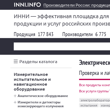
Производители России: продукци
inni.info
ИННИ — эффективная площадка для
продукции и услуг российских произ
Продукция
177 843
Производители
6 775
Электричес
Разделы каталога
Проверка и ла
измерительное
испытательное и
навигационное
Все продукты ком
оборудование
Все услуги группы
аналитическое оборудование
электролаборатор
измерители и детекторы
испытания
измер
ионизирующего излучения