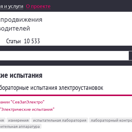
я и услуги
О проекте
 продвижения
водителей
Статьи
10 533
кие испытания
бораторные испытания электроустановок
пании "СевЗапЭлектро"
 "Электрические испытания"
ия
измерения
испытательная лаборатория
лабораторный контр
ительная аппаратура