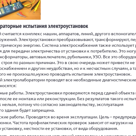
ораторные испытания электроустановок
 считается комплекс машин, аппаратов, линий, другого вспомогате
ружений. Электроустановки преобразовывают, трансформируют, пе
трическую энергию. Система электроснабжения также использует
 для передачи электричества от установки к потребителю. Это могу
нсформаторы, автовыключатели, рубильники, УЗО. Все это оборудо
 строя по разным причинам. Это в свою очередь может привести не 
оснабжением и другим неудобствам, но и к несчастным случаям, а 
ого не произошло,нужно проводить испытание электроустановок.
й электролаборатории проводят все необходимые диагностически
носятся:
ные работы. Электроустановки проверяются перед сдачей объекта 
 после ее монтажа или реконструкции. Без результатов такого испы
 нельзя, потому что согласно законодательству, эксплуатация
о здания будет запрещена.
кие работы. Проводятся во время эксплуатации. Цель – предупред
омки. Частота профилактических проверок зависит от нагрузки на
установку, местности ее установки, от вида оборудования.
сть, правила проведения испытаний определены в нормативных д