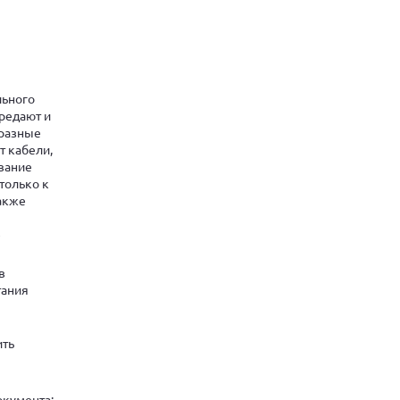
льного
редают и
 разные
т кабели,
вание
только к
также
е
в
тания
ить
окумента: