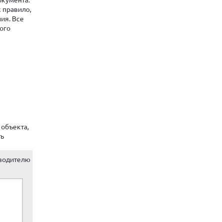
 правило,
ия. Все
ого
 объекта,
ть
водителю