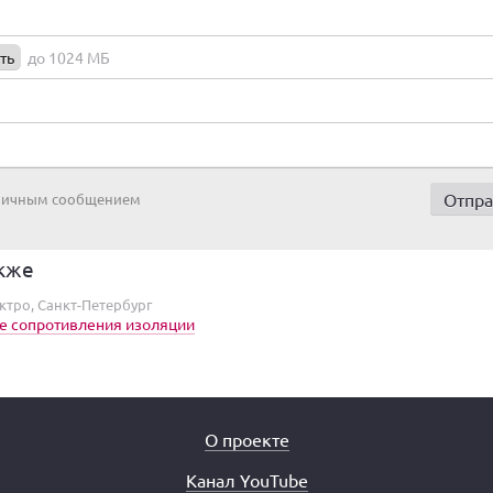
ть
до 1024 МБ
 личным сообщением
кже
ктро, Санкт-Петербург
е сопротивления изоляции
О проекте
Канал YouTube