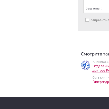
Ваш email:
отправить
Смотрите та
Клиники д
Отделение
доктора К
Сеть клин
Гипергидр