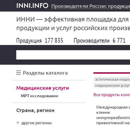
Производители России: продукци
inni.info
ИННИ — эффективная площадка для
продукции и услуг российских произ
Продукция
177 835
Производители
6 771
Разделы каталога
эстетическая меди
медицинские услуг
медицинские услуги
Все продукты комп
МРТ исследование
Международная с
Страна, регион
клиник
иммунореабилита
превентивной м
другие регионы