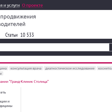
я и услуги
О проекте
 продвижения
водителей
Статьи
10 533
цина
консультация врача
диагностическое исследование
космето
и
ании "Гранд-Клиник Столица"
еть
ции и
едицины