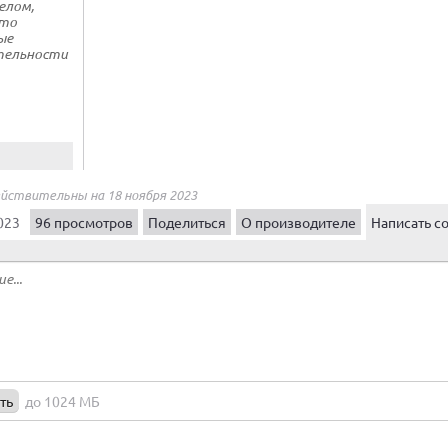
елом,
это
ые
тельности
ействительны на 18 ноября 2023
023
96 просмотров
Поделиться
О производителе
Написать с
ть
до 1024 МБ