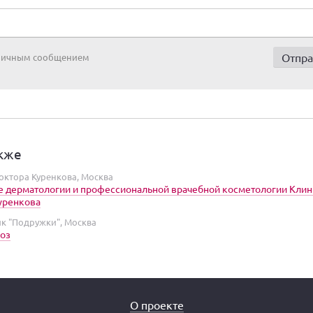
 личным сообщением
кже
октора Куренкова, Москва
 дерматологии и профессиональной врачебной косметологии Кли
уренкова
ик "Подружки", Москва
оз
О проекте