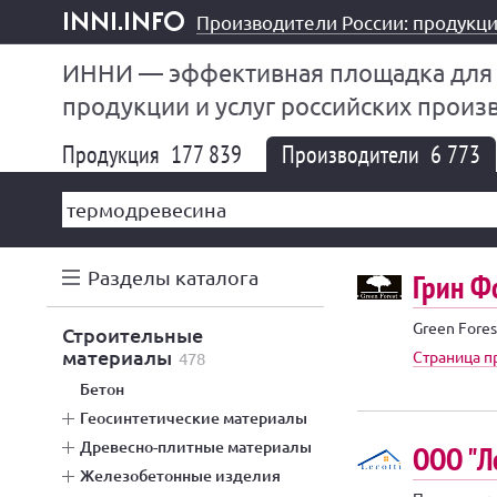
Производители России: продукци
inni.info
ИННИ — эффективная площадка для
продукции и услуг российских произ
Продукция
177 839
Производители
6 773
Разделы каталога
Грин Ф
Green Fore
строительные
материалы
Страница п
478
бетон
геосинтетические материалы
древесно-плитные материалы
ООО "Л
железобетонные изделия