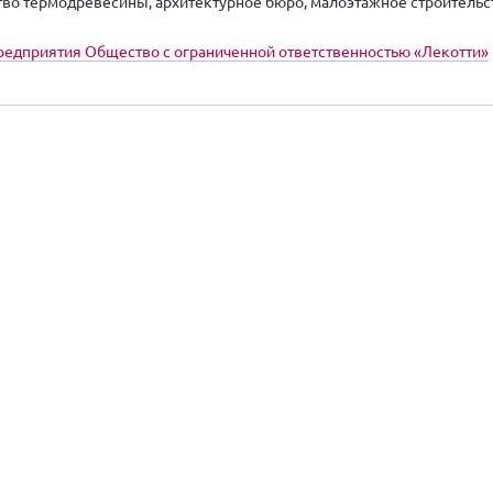
во термодревесины, архитектурное бюро, малоэтажное строительс
редприятия Общество с ограниченной ответственностью «Лекотти»