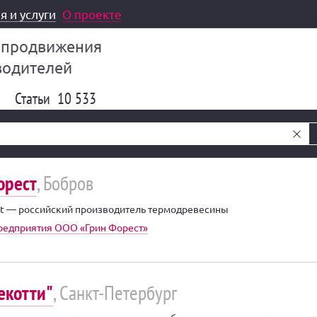
я и услуги
О проекте
 продвижения
водителей
Статьи
10 533
орест
, Бобров
st — российский производитель термодревесины
редприятия ООО «Грин Форест»
екотти"
, Санкт-Петербург