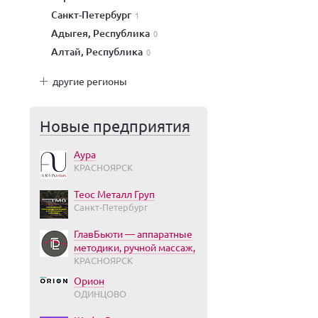
Санкт-Петербург
1
Адыгея, Республика
0
Алтай, Республика
0
другие регионы
Новые предприятия
Аура
КРАСНОЯРСК
Теос Металл Груп
Санкт-Петербург
ГлавБьюти — аппаратные
методики, ручной массаж,
КРАСНОЯРСК
Орион
ОДИНЦОВО