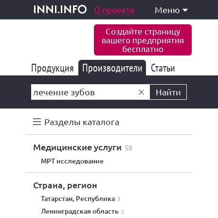
одукция и услуги
О проекте
Меню
inni.info
Создайте страницу
вашего предприятия
бесплатно
Продукция
Производители
177 839
Статьи
6 773
10 533
Найти
Разделы каталога
медицинские услуги
58
МРТ исследование
Страна, регион
Татарстан, Республика
3
Ленинградская область
2