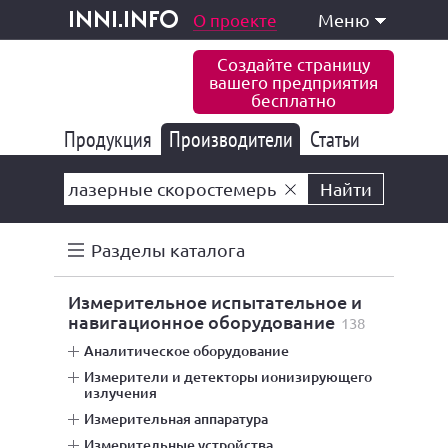
одукция и услуги
О проекте
Меню
inni.info
Создайте страницу
вашего предприятия
бесплатно
Продукция
Производители
177 832
Статьи
6 770
10 533
Найти
Разделы каталога
измерительное испытательное и
навигационное оборудование
138
аналитическое оборудование
измерители и детекторы ионизирующего
излучения
измерительная аппаратура
измерительные устройства