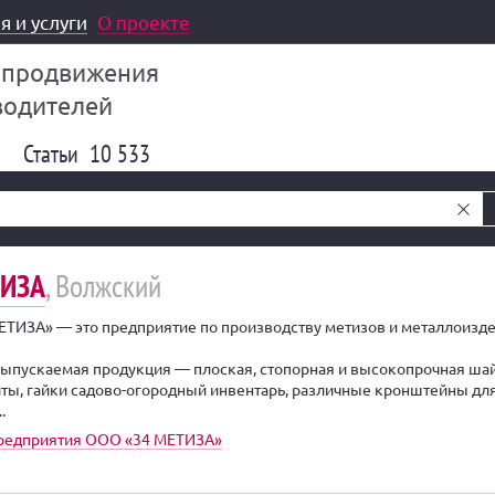
я и услуги
О проекте
 продвижения
водителей
Статьи
10 533
ТИЗА
, Волжский
ТИЗА» — это предприятие по производству метизов и металлоизде
ыпускаемая продукция — плоская, стопорная и высокопрочная шай
лты, гайки садово-огородный инвентарь, различные кронштейны дл
.
предприятия ООО «34 МЕТИЗА»