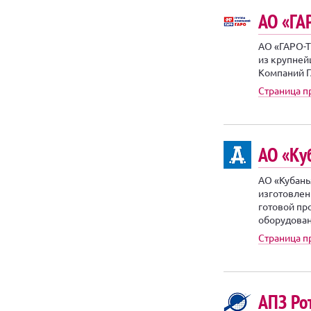
АО «ГА
АО «ГАРО-Т
из крупней
Компаний Г
Страница п
АО «Ку
АО «Кубан
изготовлен
готовой пр
оборудовани
Страница 
АПЗ Ро