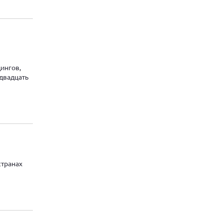
ингов,
двадцать
странах