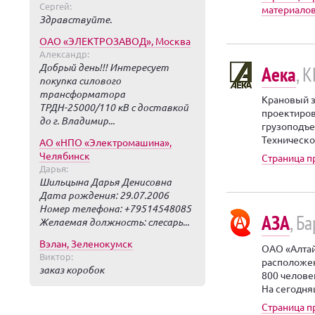
Сергей:
материалов
Здравствуйте.
ОАО «ЭЛЕКТРОЗАВОД», Москва
Александр:
Добрый день!!! Интересует
Аека
, 
покупка силового
трансформатора
Крановый з
ТРДН-25000/110 кВ с доставкой
проектиров
до г. Владимир...
грузоподъе
Техническо
АО «НПО «Электромашина»,
Челябинск
Страница п
Дарья:
Шильцына Дарья Денисовна
Дата рождения: 29.07.2006
Номер телефона: +79514548085
АЗА
, Б
Желаемая должность: слесарь...
Вэлан, Зеленокумск
ОАО «Алтай
Виктор:
расположен
заказ коробок
800 челове
На сегодня
Страница п