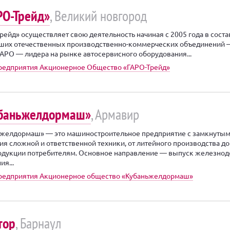
РО-Трейд»
, Великий новгород
рейд» осуществляет свою деятельность начиная с 2005 года в соста
ших отечественных производственно-коммерческих объединений 
АРО — лидера на рынке автосервисного оборудования...
редприятия Акционерное Общество «ГАРО-Трейд»
баньжелдормаш»
, Армавир
ьжелдормаш» — это машиностроительное предприятие с замкнуты
ия сложной и ответственной техники, от литейного производства до
одукции потребителям. Основное направление — выпуск железно
я...
предприятия Акционерное общество «Кубаньжелдормаш»
тор
, Барнаул