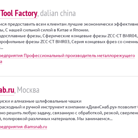
 Tool Factory
, dalian china
мся предоставить всем клиентам лучшие экономически эффектив
ы, С нашей сильной силой в Китае и Японии.
рдосплавные фрезы, Сферические концевые фрезы ZCC-CT BMR04,
профильные фрезы ZCC-CT BMR03, Серия концевых фрез со сменн
..
предприятия Профессиональный производитель металлорежущего
а
ab.ru
, Москва
диски и алмазные шлифовальные чашки
расходный и ручной инструмент компании «ДиамСнаб.ру» позволит
нно решить любую задачу, связанную с обработкой, резкой, сверлен
 полировкой различных материалов. Мы занимаемся...
редприятия diamsnab.ru