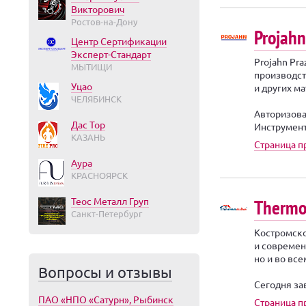
Викторович
Ростов-на-Дону
Projahn
Центр Сертификации
Эксперт-Стандарт
Projahn Pr
МЫТИЩИ
производст
Уцао
и других м
ЧЕЛЯБИНСК
Авторизова
Дас Тор
Инструмент
КАЗАНЬ
Страница 
Аура
КРАСНОЯРСК
Теос Металл Груп
Thermo
Санкт-Петербург
Костромско
и современ
но и во вс
Вопросы и отзывы
Сегодня за
ПАО «НПО «Сатурн», Рыбинск
Страница п