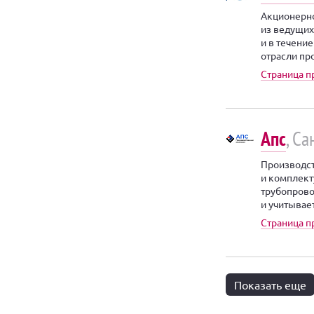
Акционерно
из ведущих
и в течени
отрасли пр
Страница п
Апс
, С
Производст
и комплект
трубопрово
и учитывае
Страница п
Показать еще