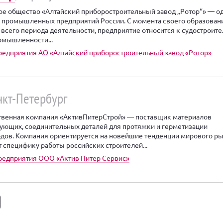
е общество «Алтайский приборостроительный завод „Ротор“» — о
 промышленных предприятий России. С момента своего образован
е всего периода деятельности, предприятие относится к судостроит
омышленности...
редприятия АО «Алтайский приборостроительный завод «Ротор»
анкт-Петербург
венная компания «АктивПитерСтрой» — поставщик материалов
ующих, соединительных деталей для протяжки и герметизации
дов. Компания ориентируется на новейшие тенденции мирового р
т специфику работы российских строителей...
редприятия ООО «Актив Питер Сервис»