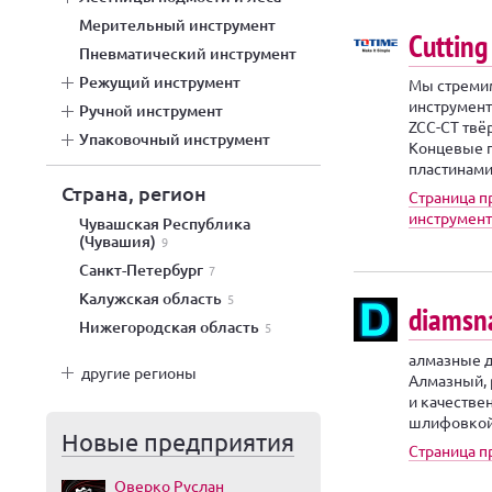
мерительный инструмент
Cutting
пневматический инструмент
режущий инструмент
Мы стреми
инструмент
ручной инструмент
ZCC-CT твё
упаковочный инструмент
Концевые 
пластинами.
Страна, регион
Страница 
инструмент
Чувашская Республика
(Чувашия)
9
Санкт-Петербург
7
Калужская область
5
diamsn
Нижегородская область
5
алмазные 
другие регионы
Алмазный, 
и качестве
шлифовкой,
Новые предприятия
Страница п
Оверко Руслан