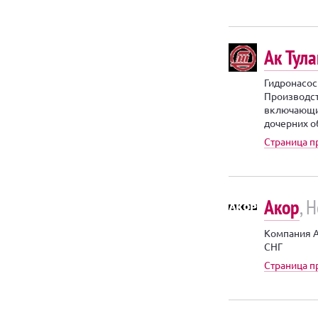
Ак Тул
Гидронасос
Производс
включающи
дочерних об
Страница п
Акор
, 
Компания А
СНГ
Страница 