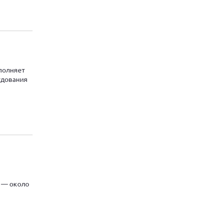
полняет
удования
х — около