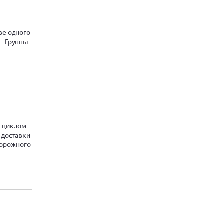
ве одного
— Группы
м циклом
 доставки
дорожного