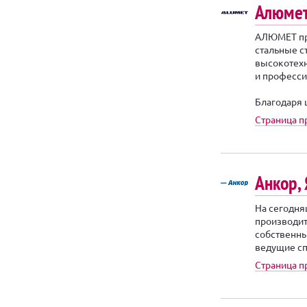
Алюме
АЛЮМЕТ про
стальные с
высокотехн
и професси
Благодаря 
Страница 
Анкор,
На сегодн
производит
собственны
ведущие спе
Страница 