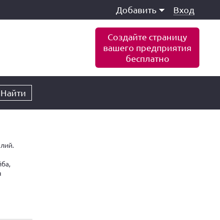
Добавить
Вход
Создайте страницу
вашего предприятия
бесплатно
Найти
лий.
ба,
я