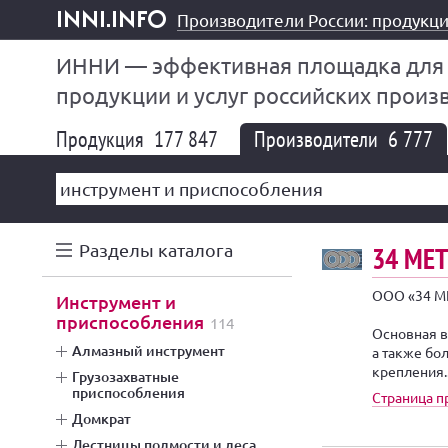
Производители России: продукци
inni.info
ИННИ — эффективная площадка для
продукции и услуг российских произ
Продукция
177 847
Производители
6 777
Разделы каталога
34 МЕ
ООО «34 МЕ
инструмент и
приспособления
114
Основная в
алмазный инструмент
а также бо
крепления..
грузозахватные
приспособления
Страница 
домкрат
лестницы подмости и леса