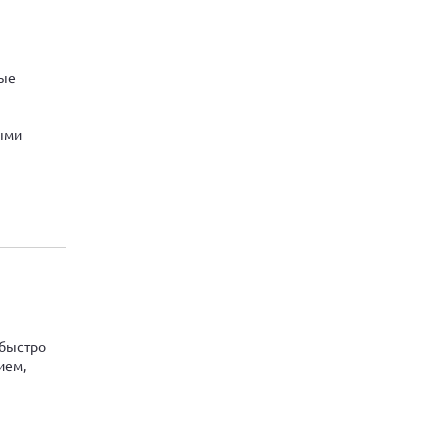
ные
ыми
 быстро
ием,