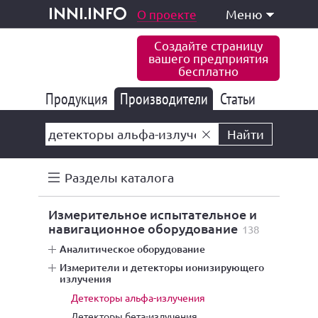
одукция и услуги
О проекте
Меню
inni.info
Создайте страницу
вашего предприятия
бесплатно
Продукция
Производители
177 849
Статьи
6 778
10 535
Найти
Разделы каталога
измерительное испытательное и
навигационное оборудование
138
аналитическое оборудование
измерители и детекторы ионизирующего
излучения
детекторы альфа-излучения
детекторы бета-излучения