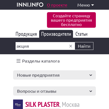
одукция и услуги
О проекте
Меню
inni.info
Создайте страницу
вашего предприятия
бесплатно
Продукция
Производители
177 847
Статьи
6 777
10 533
Найти
Разделы каталога
Новые предприятия
Вопросы и отзывы
SILK PLASTER
, Москва