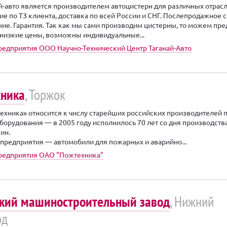
й-авто является производителем автоцистерн для различных отрасл
ие по ТЗ клиента, доставка по всей России и СНГ. Послепродажное 
ие. Гарантия. Так как мы сами производим цистерны, то можем пр
низкие цены, возможны индивидуальные...
редприятия ООО Научно-Технический Центр Таганай-Авто
ника
, Торжок
хника» относится к числу старейших российских производителей 
оборудования — в 2005 году исполнилось 70 лет со дня производств
ин.
предприятия — автомобили для пожарных и аварийно...
редприятия ОАО "Пожтехника"
кий машиностроительный завод
, Нижний
од