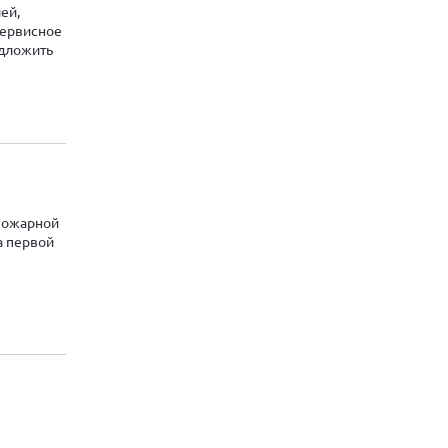
ей,
сервисное
едложить
пожарной
а первой