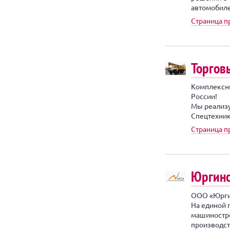
автомобилей
Страница п
Торгов
Комплексны
России!
Мы реализу
Спецтехник
Страница п
Юргинс
ООО «Юргин
На единой 
машиностро
производст