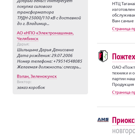
Добрый день!!! Интересует
НТЦ Тагана
покупка силового
изготовлен
трансформатора
обслуживан
ТРДН-25000/110 кВ с доставкой
Вам самые 
до г. Владимир...
Страница п
АО «НПО «Электромашина»,
Челябинск
Дарья:
Шильцына Дарья Денисовна
Пожтех
Дата рождения: 29.07.2006
Номер телефона: +79514548085
Желаемая должность: слесарь...
ОАО «Пожте
техники и 
Вэлан, Зеленокумск
партии маш
Виктор:
Продукция 
заказ коробок
Страница п
Приокс
новгор