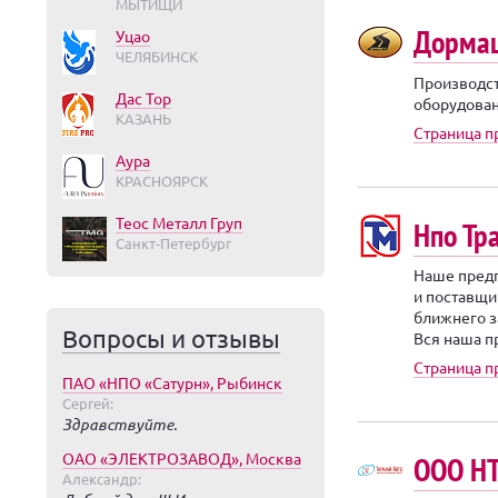
МЫТИЩИ
Дорма
Уцао
ЧЕЛЯБИНСК
Производст
Дас Тор
оборудован
КАЗАНЬ
Страница 
Аура
КРАСНОЯРСК
Теос Металл Груп
Нпо Тр
Санкт-Петербург
Наше предп
и поставщи
ближнего з
Вопросы и отзывы
Вся наша пр
Страница п
ПАО «НПО «Сатурн», Рыбинск
Сергей:
Здравствуйте.
ОАО «ЭЛЕКТРОЗАВОД», Москва
ООО НТ
Александр: