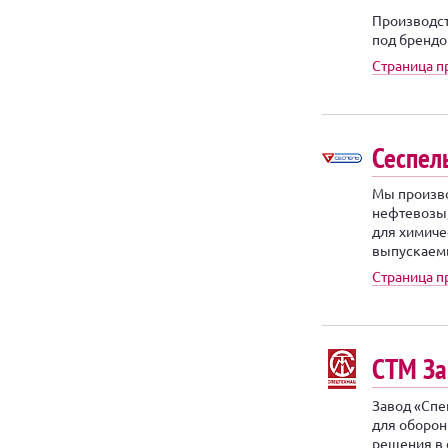
Производст
под брендо
Страница 
Сеспел
Мы произво
нефтевозы,
для химиче
выпускаем
Страница п
СТМ За
Завод «Спе
для оборо
решения в 