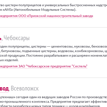
во цистерн-полуприцепов и универсальных быстросменных надстр
м «AMS» (Автомобильные Модульные Системы).
предприятия ООО «Приокский машиностроительный завод»
ь
, Чебоксары
дим полуприцепы, цистерны — цементовозы, муковозы, бензовоз
 битумовозы, подъемные цистерны, водовозы, комбикормовозы, 
ской продукции. Постоянно разрабатываем и расширяем номенкла
ых изделий.
редприятия ЗАО "Чебоксарское предприятие "Сеспель"
вод
, Всеволожск
цтехмаш» сегодня один из ведущих заводов России по производств
нно-промышленного комплекса. Предприятие предлагает эффекти
области разработки новых типов техники — кузов-контейнеров,