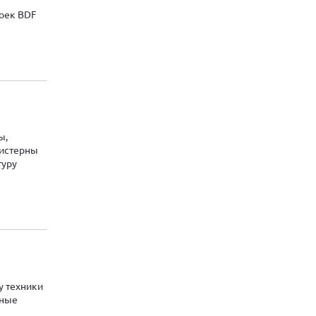
оек BDF
ы,
цистерны
туру
у техники
вные