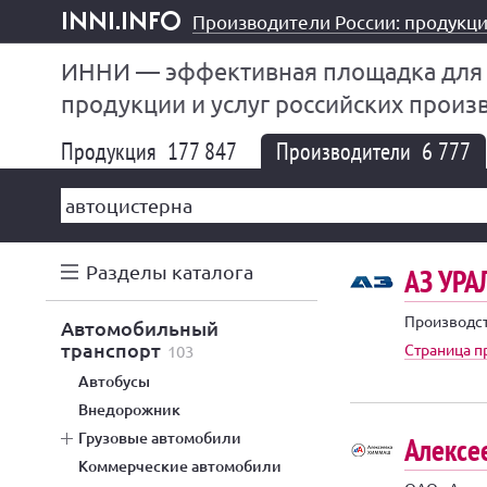
Производители России: продукци
inni.info
ИННИ — эффективная площадка для
продукции и услуг российских произ
Продукция
177 847
Производители
6 777
Разделы каталога
АЗ УРА
Производст
автомобильный
транспорт
Страница п
103
автобусы
внедорожник
грузовые автомобили
Алекс
коммерческие автомобили