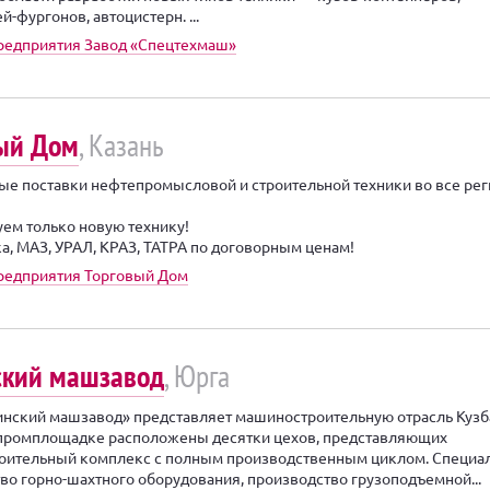
-фургонов, автоцистерн. ...
редприятия Завод «Спецтехмаш»
ый Дом
, Казань
е поставки нефтепромысловой и строительной техники во все ре
ем только новую технику!
а, МАЗ, УРАЛ, КРАЗ, ТАТРА по договорным ценам!
редприятия Торговый Дом
кий машзавод
, Юрга
ский машзавод» представляет машиностроительную отрасль Кузб
промплощадке расположены десятки цехов, представляющих
ительный комплекс с полным производственным циклом. Специал
во горно-шахтного оборудования, производство грузоподъемной...