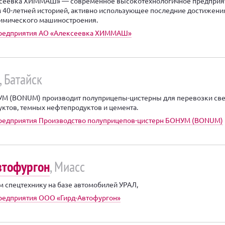
сеевка ХИММАШ» — современное высокотехнологичное предприя
м 40-летней историей, активно использующее последние достижени
химического машиностроения.
предприятия АО «Алексеевка ХИММАШ»
, Батайск
УМ (BONUM) производит полуприцепы-цистерны для перевозки св
ктов, темных нефтепродуктов и цемента.
предприятия Производство полуприцепов-цистерн БОНУМ (BONUM)
втофургон
, Миасс
 спецтехнику на базе автомобилей УРАЛ,
редприятия ООО «Гирд-Автофургон»