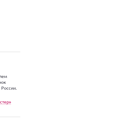
елем
нок
 России.
стер»