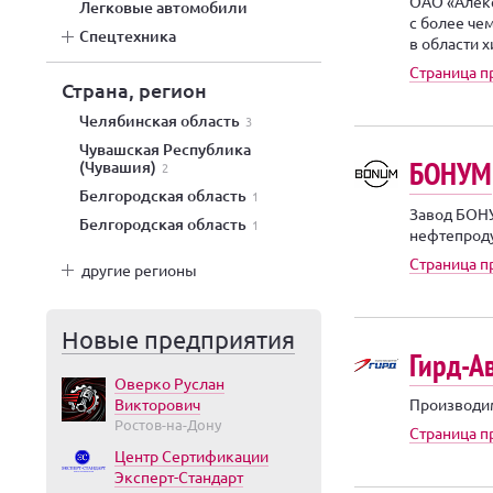
ОАО «Алек
легковые автомобили
с более че
спецтехника
в области 
Страница 
Страна, регион
Челябинская область
3
Чувашская Республика
БОНУМ
(Чувашия)
2
Белгородская область
1
Завод БОН
Белгородская область
1
нефтепроду
Страница 
другие регионы
Новые предприятия
Гирд-А
Оверко Руслан
Викторович
Производим
Ростов-на-Дону
Страница п
Центр Сертификации
Эксперт-Стандарт