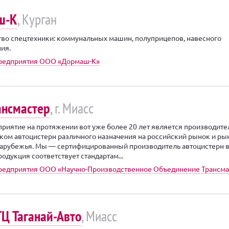
ш-К
, Курган
во спецтехники: коммунальных машин, полуприцепов, навесного
ия.
предприятия ООО «Дормаш-К»
ансмастер
, г. Миасс
риятие на протяжении вот уже более 20 лет является производит
ком автоцистерн различного назначения на российский рынок и ры
арубежья. Мы — сертифицированный производитель автоцистерн в
одукция соответствует стандартам...
редприятия ООО «Научно-Производственное Объединение Трансма
Ц Таганай-Авто
, Миасс