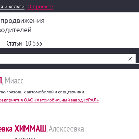
я и услуги
О проекте
 продвижения
водителей
Статьи
10 533
Л
, Миасс
во грузовых автомобилей и спецтехники.
редприятия ОАО «Автомобильный завод «УРАЛ»
еевка ХИММАШ
, Алексеевка