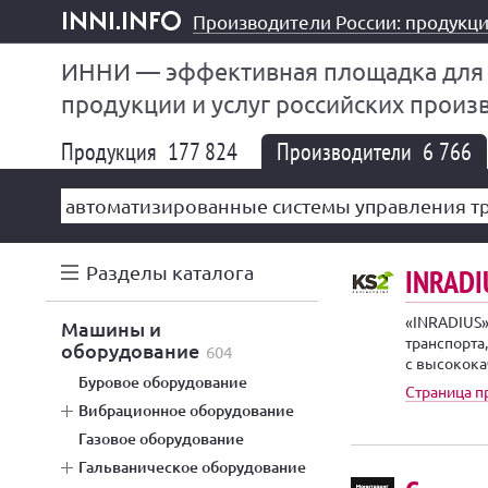
Производители России: продукци
inni.info
ИННИ — эффективная площадка для
продукции и услуг российских произ
Продукция
177 824
Производители
6 766
Разделы каталога
INRADI
«INRADIUS»
машины и
транспорта
оборудование
604
с высокока
буровое оборудование
Страница 
вибрационное оборудование
газовое оборудование
гальваническое оборудование