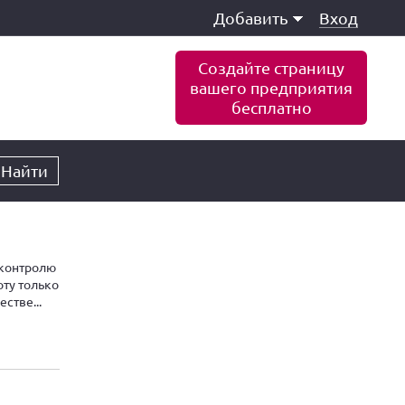
Добавить
Вход
Создайте страницу
вашего предприятия
бесплатно
Найти
 контролю
оту только
стве...