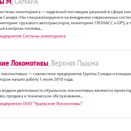
мы М
, САМАРА
истемы мониторинга — надежный поставщик решений в сфере мо
 в Самаре. Мы специализируемся на внедрении современных систе
ниторинг грузового автотранспорта, мониторинг ГЛОНАСС и GPS, а 
й контроль топлива...
редприятия Системы мониторинга
кие Локомотивы
, Верхняя Пышма
 локомотивы» — совместное предприятие Группы Синара и концер
торое начало работу 1 июля 2010 года.
видами деятельности «Уральские локомотивы» являются проекти
во, продажа и техническое обслуживание...
предприятия ООО "Уральские Локомотивы"