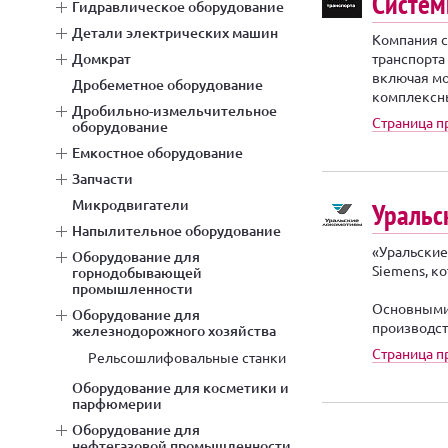
Систе
гидравлическое оборудование
детали электрических машин
Компания с
домкрат
транспорта
включая мо
дробеметное оборудование
комплексны
дробильно-измельчительное
Страница п
оборудование
емкостное оборудование
запчасти
микродвигатели
Уральс
напылительное оборудование
«Уральские
оборудование для
Siemens, ко
горнодобывающей
промышленности
Основными 
оборудование для
производст
железнодорожного хозяйства
Страница 
рельсошлифовальные станки
оборудование для косметики и
парфюмерии
оборудование для
нефтегазовой промышленности