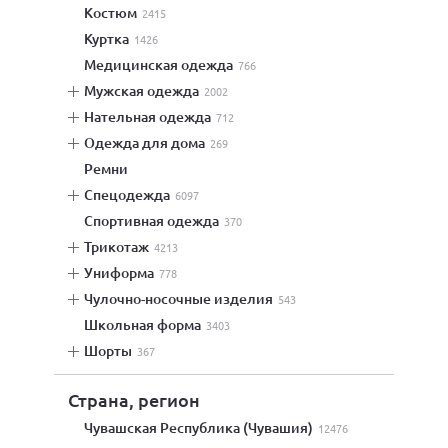
костюм
2415
куртка
1426
медицинская одежда
766
мужская одежда
2002
нательная одежда
712
одежда для дома
269
ремни
спецодежда
6097
спортивная одежда
370
трикотаж
4213
униформа
778
чулочно-носочные изделия
543
школьная форма
3403
шорты
367
Страна, регион
Чувашская Республика (Чувашия)
12476