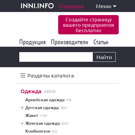
одукция и услуги
О проекте
Меню
inni.info
Создайте страницу
вашего предприятия
бесплатно
Продукция
Производители
177 843
Статьи
6 775
10 533
Найти
Разделы каталога
одежда
34858
армейская одежда
198
детская одежда
3857
жакет
1183
женская одежда
6933
комбинезон
655