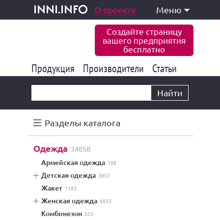
одукция и услуги
О проекте
Меню
inni.info
Создайте страницу
вашего предприятия
бесплатно
Продукция
Производители
177 834
Статьи
6 771
10 533
Найти
Разделы каталога
одежда
34858
армейская одежда
198
детская одежда
3857
жакет
1183
женская одежда
6933
комбинезон
655