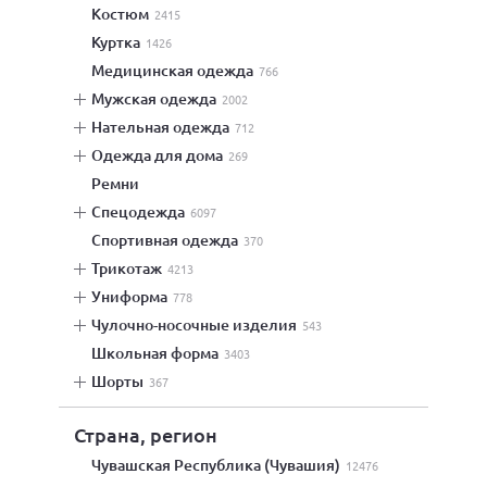
костюм
2415
куртка
1426
медицинская одежда
766
мужская одежда
2002
нательная одежда
712
одежда для дома
269
ремни
спецодежда
6097
спортивная одежда
370
трикотаж
4213
униформа
778
чулочно-носочные изделия
543
школьная форма
3403
шорты
367
Страна, регион
Чувашская Республика (Чувашия)
12476