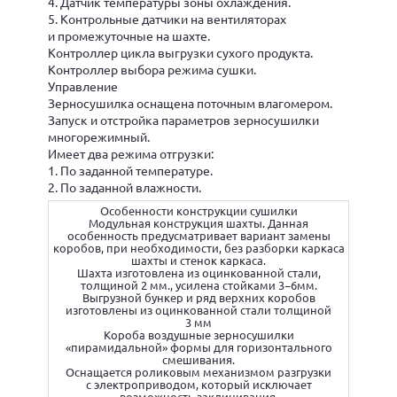
4. Датчик температуры зоны охлаждения.
5. Контрольные датчики на вентиляторах
и промежуточные на шахте.
Контроллер цикла выгрузки сухого продукта.
Контроллер выбора режима сушки.
Управление
Зерносушилка оснащена поточным влагомером.
Запуск и отстройка параметров зерносушилки
многорежимный.
Имеет два режима отгрузки:
1. По заданной температуре.
2. По заданной влажности.
Особенности конструкции сушилки
Модульная конструкция шахты. Данная
особенность предусматривает вариант замены
коробов, при необходимости, без разборки каркаса
шахты и стенок каркаса.
Шахта изготовлена из оцинкованной стали,
толщиной 2 мм., усилена стойками 3−6мм.
Выгрузной бункер и ряд верхних коробов
изготовлены из оцинкованной стали толщиной
3 мм
Короба воздушные зерносушилки
«пирамидальной» формы для горизонтального
смешивания.
Оснащается роликовым механизмом разгрузки
с электроприводом, который исключает
возможность заклинивания.