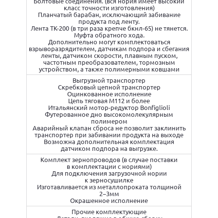
Болтовые соединения. (вся нория имеет высокий
класс точности изготовления)
Планчатый барабан, исключающий забивание
продукта под ленту.
Лента ТК-200 (в три раза крепче бкнл-65) не тянется.
Муфта обратного хода.
Дополнительно могут комплектоваться
взрыворазрядителем, датчикам подпора и сбегания
ленты, датчиком скорости, плавным пуском,
частотным преобразователем, тормозным
устройством, а также полимерными ковшами
Выгрузной транспортер
Скребковый цепной транспортер
Оцинкованное исполнение
Цепь тяговая М112 и более
Итальянский мотор-редуктор Bonfiglioli
Футерованное дно высокомолекулярным
полимером
Аварийный клапан сброса не позволит заклинить
транспортер при забивании продукта на выходе
Возможна дополнительная комплектация
датчиком подпора на выгрузке.
Комплект зернопроводов (в случае поставки
в комплектации с нориями)
Для подключения загрузочной нории
к зерносушилке
Изготавливается из металлопроката толщиной
2−3мм
Окрашенное исполнение
Прочие комплектующие