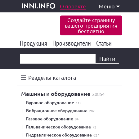
одукция и услуги
О проекте
Меню
inni.info
Создайте страницу
вашего предприятия
бесплатно
Продукция
Производители
177 835
Статьи
6 771
10 533
Найти
Разделы каталога
машины и оборудование
20854
буровое оборудование
112
вибрационное оборудование
282
газовое оборудование
84
гальваническое оборудование
72
гидравлическое оборудование
627