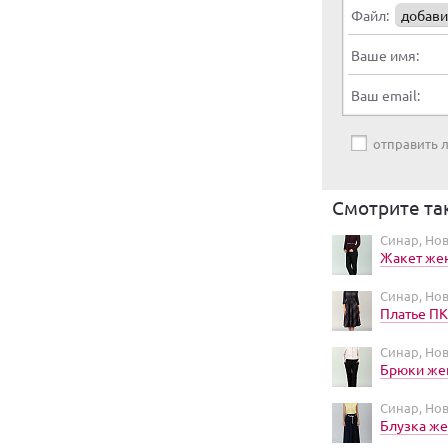
Файл:
добави
Ваше имя:
Ваш email:
отправить
Смотрите та
Синар, Но
Жакет же
Синар, Но
Платье ПК
Синар, Но
Брюки же
Синар, Но
Блузка же