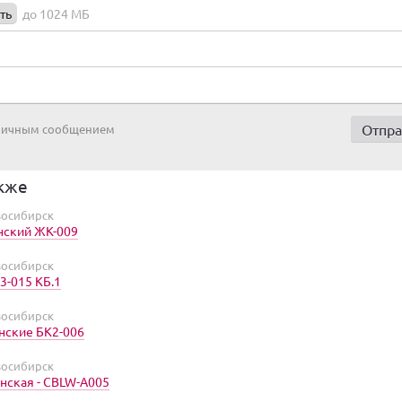
ть
до 1024 МБ
 личным сообщением
кже
восибирск
нский ЖК-009
восибирск
3-015 КБ.1
восибирск
нские БК2-006
восибирск
нская - CBLW-A005