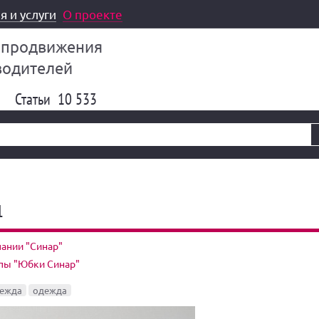
я и услуги
О проекте
 продвижения
водителей
Статьи
10 533
1
ании "Синар"
ппы "Юбки Синар"
дежда
одежда