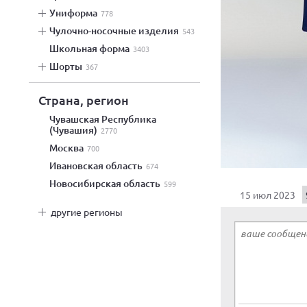
униформа
778
чулочно-носочные изделия
543
школьная форма
3403
шорты
367
Страна, регион
Чувашская Республика
(Чувашия)
2770
Москва
700
Ивановская область
674
Новосибирская область
599
15 июл 2023
другие регионы