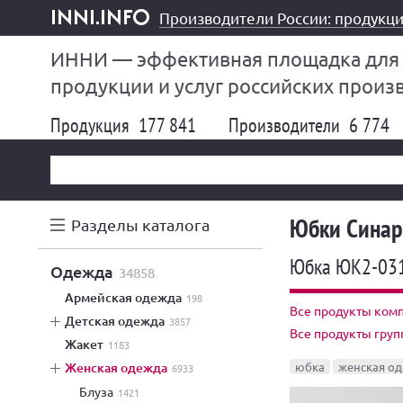
Производители России: продукци
inni.info
ИННИ — эффективная площадка для
продукции и услуг российских произ
Продукция
177 841
Производители
6 774
Юбки Синар
Разделы каталога
Юбка ЮК2-03
одежда
34858
армейская одежда
198
Все продукты комп
детская одежда
3857
Все продукты гру
жакет
1183
женская одежда
юбка
женская о
6933
блуза
1421