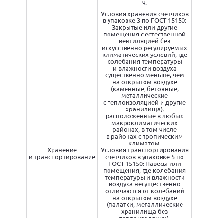
ч.
Условия хранения счетчиков
в упаковке 3 по ГОСТ 15150:
Закрытые или другие
помещения с естественной
вентиляцией без
искусственно регулируемых
климатических условий, где
колебания температуры
и влажности воздуха
существенно меньше, чем
на открытом воздухе
(каменные, бетонные,
металлические
с теплоизоляцией и другие
хранилища),
расположенные в любых
макроклиматических
районах, в том числе
в районах с тропическим
климатом.
Хранение
Условия транспортирования
и транспортирование
счетчиков в упаковке 5 по
ГОСТ 15150: Навесы или
помещения, где колебания
температуры и влажности
воздуха несущественно
отличаются от колебаний
на открытом воздухе
(палатки, металлические
хранилища без
теплоизоляции),