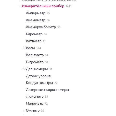
измерительный прибор
1411
амперметр
25
анемометр
36
анеморумбометр
38
барометр
36
ваттметр
11
весы
144
вольтметр
54
гигрометр
50
дальномеры
31
датчик уровня
кондуктометры
27
лазерные скоростемеры
люксметр
55
манометр
72
омметр
20