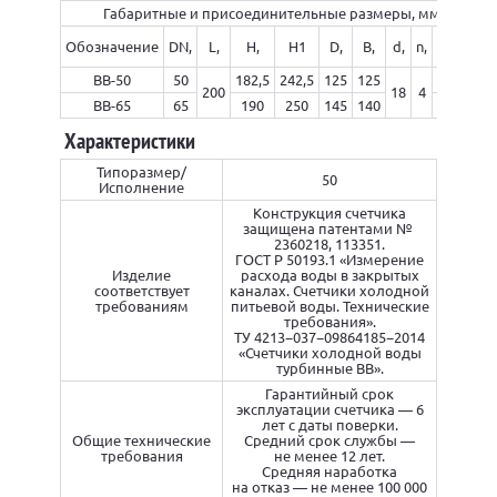
Габаритные и присоединительные размеры, мм.
Масса,
Обозначение
DN,
L,
H,
H1
D,
В,
d,
n,
кг
ВВ-50
50
182,5
242,5
125
125
5,5
200
18
4
ВВ-65
65
190
250
145
140
7
Характеристики
Типоразмер/
50
Исполнение
Конструкция счетчика
защищена патентами №
2360218, 113351.
ГОСТ Р 50193.1 «Измерение
Изделие
расхода воды в закрытых
соответствует
каналах. Счетчики холодной
требованиям
питьевой воды. Технические
требования».
ТУ 4213−037−09864185−2014
«Счетчики холодной воды
турбинные ВВ».
Гарантийный срок
эксплуатации счетчика — 6
лет с даты поверки.
Общие технические
Средний срок службы —
требования
не менее 12 лет.
Средняя наработка
на отказ — не менее 100 000