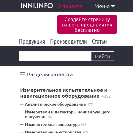
одукция и услуги
О проекте
Меню
inni.info
Создайте страницу
вашего предприятия
бесплатно
Продукция
Производители
177 843
Статьи
6 775
10 533
Найти
Разделы каталога
измерительное испытательное и
навигационное оборудование
4352
аналитическое оборудование
177
измерители и детекторы ионизирующего
излучения
96
измерительная аппаратура
593
измерительные устройства
203