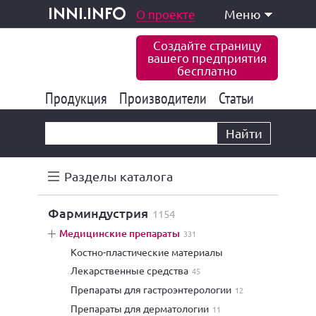
одукция и услуги
О проекте
Меню
inni.info
Создайте страницу
вашего предприятия
бесплатно
Продукция
Производители
177 832
Статьи
6 770
10 533
Найти
Разделы каталога
фарминдустрия
1154
медицинские препараты
331
костно-пластические материалы
лекарственные средства
45
препараты для гастроэнтерологии
12
препараты для дерматологии
11