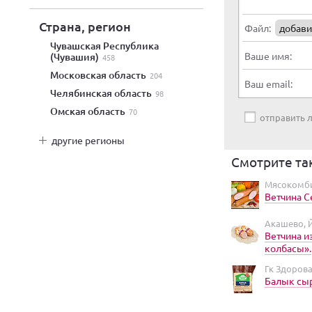
Страна, регион
Файл:
добави
Чувашская Республика
Ваше имя:
(Чувашия)
458
Московская область
204
Ваш email:
Челябинская область
98
Омская область
70
отправить
другие регионы
Смотрите та
Мясокомби
Ветчина С
Акашево, 
Ветчина и
колбасы».
Гк Здоров
Балык сы