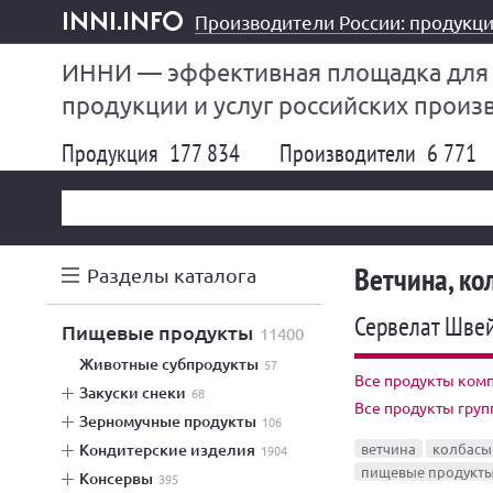
Производители России: продукци
inni.info
ИННИ — эффективная площадка для
продукции и услуг российских произ
Продукция
177 834
Производители
6 771
Ветчина, к
Разделы каталога
Сервелат Шве
пищевые продукты
11400
животные субпродукты
57
Все продукты ком
закуски снеки
68
Все продукты груп
зерномучные продукты
106
кондитерские изделия
ветчина
колбасы
1904
пищевые продукт
консервы
395