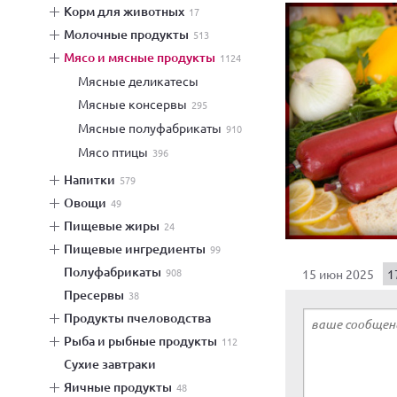
корм для животных
17
молочные продукты
513
мясо и мясные продукты
1124
мясные деликатесы
Мясные консервы
295
мясные полуфабрикаты
910
мясо птицы
396
напитки
579
овощи
49
пищевые жиры
24
пищевые ингредиенты
99
полуфабрикаты
908
15 июн 2025
1
пресервы
38
продукты пчеловодства
рыба и рыбные продукты
112
сухие завтраки
яичные продукты
48