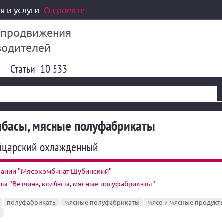
я и услуги
О проекте
 продвижения
водителей
Статьи
10 533
олбасы, мясные полуфабрикаты
йцарский охлажденный
пании "Мясокомбинат Шубинский"
пы "Ветчина, колбасы, мясные полуфабрикаты"
полуфабрикаты
мясные полуфабрикаты
мясо и мясные продукт
ы