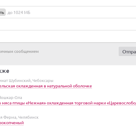
ть
до 1024 МБ
 личным сообщением
кже
нат Шубинский, Чебоксары
ельская охлажденная в натуральной оболочке
Йошкар-Ола
з мяса птицы «Нежная» охлажденная торговой марки «Царевослоб
ая Ферма, Челябинск
рокопченый