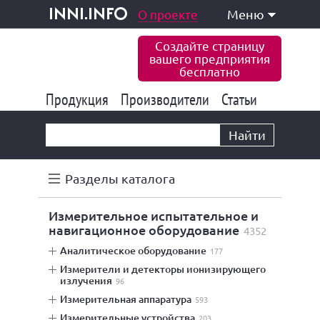
одукция и услуги
О проекте
Меню
inni.info
Создайте страницу
вашего предприятия
бесплатно
Продукция
Производители
177 834
Статьи
6 771
10 533
Найти
Разделы каталога
измерительное испытательное и
навигационное оборудование
4352
аналитическое оборудование
177
измерители и детекторы ионизирующего
излучения
96
измерительная аппаратура
593
измерительные устройства
203