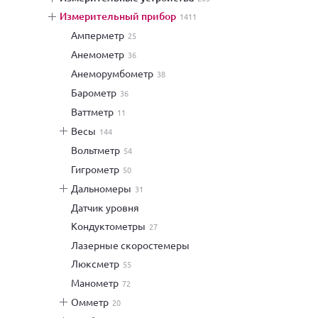
измерительный прибор
1411
амперметр
25
анемометр
36
анеморумбометр
38
барометр
36
ваттметр
11
весы
144
вольтметр
54
гигрометр
50
дальномеры
31
датчик уровня
кондуктометры
27
лазерные скоростемеры
люксметр
55
манометр
72
омметр
20