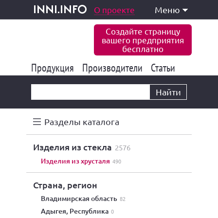
одукция и услуги
О проекте
Меню
inni.info
Создайте страницу
вашего предприятия
бесплатно
Продукция
Производители
177 849
Статьи
6 778
10 535
Найти
Разделы каталога
изделия из стекла
2576
изделия из хрусталя
490
Страна, регион
Владимирская область
82
Адыгея, Республика
0