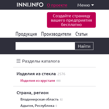
одукция и услуги
О проекте
Меню
inni.info
Создайте страницу
вашего предприятия
бесплатно
Продукция
Производители
177 847
Статьи
6 777
10 533
Найти
Разделы каталога
изделия из стекла
2576
изделия из хрусталя
490
Страна, регион
Владимирская область
82
Адыгея, Республика
0