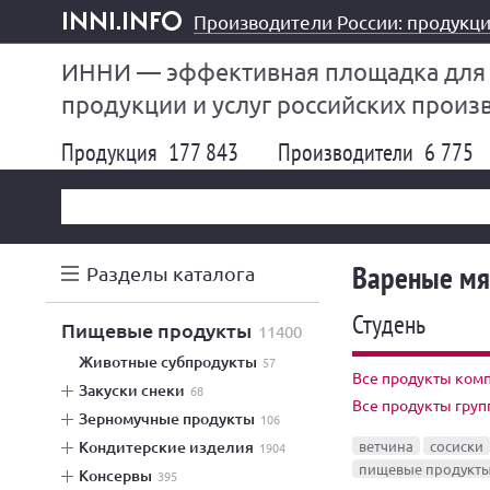
Производители России: продукци
inni.info
ИННИ — эффективная площадка для
продукции и услуг российских произ
Продукция
177 843
Производители
6 775
Вареные мя
Разделы каталога
Студень
пищевые продукты
11400
животные субпродукты
57
Все продукты ком
закуски снеки
68
Все продукты гру
зерномучные продукты
106
кондитерские изделия
ветчина
сосиски
1904
пищевые продукт
консервы
395