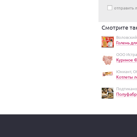
отправить
Смотрите та
Воловский
Голень дл
ООО Истра
Куриное 
Юниант, О
Котлеты 
Подтикано
Полуфабр