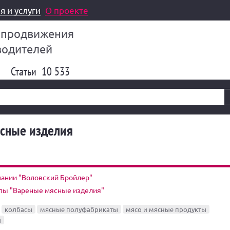
я и услуги
О проекте
 продвижения
водителей
Статьи
10 533
сные изделия
пании "Воловский Бройлер"
ппы "Вареные мясные изделия"
колбасы
мясные полуфабрикаты
мясо и мясные продукты
ы