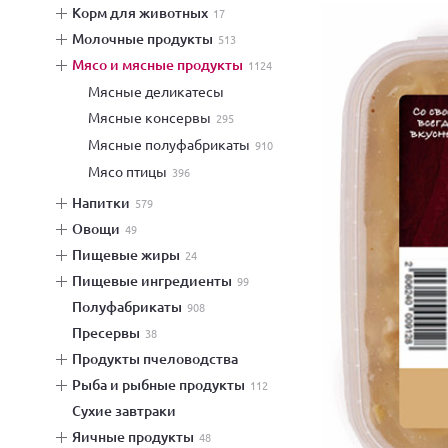
корм для животных
17
молочные продукты
513
мясо и мясные продукты
1124
мясные деликатесы
Мясные консервы
295
мясные полуфабрикаты
910
мясо птицы
396
напитки
579
овощи
49
пищевые жиры
24
пищевые ингредиенты
99
полуфабрикаты
908
пресервы
38
продукты пчеловодства
рыба и рыбные продукты
112
сухие завтраки
яичные продукты
48