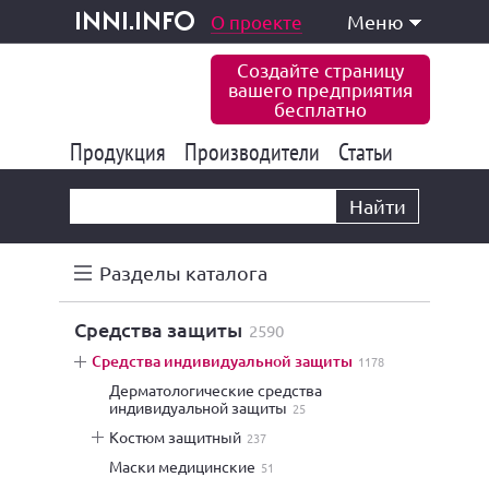
одукция и услуги
О проекте
Меню
inni.info
Создайте страницу
вашего предприятия
бесплатно
Продукция
Производители
177 843
Статьи
6 775
10 533
Найти
Разделы каталога
средства защиты
2590
средства индивидуальной защиты
1178
дерматологические средства
индивидуальной защиты
25
костюм защитный
237
маски медицинские
51