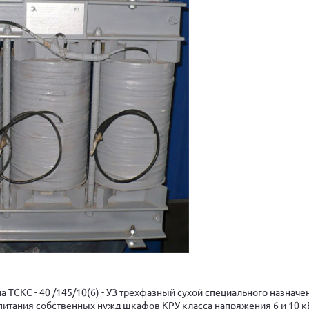
 ТСКС - 40 /145/10(6) - УЗ трехфазный сухой специального назначе
питания собственных нужд шкафов КРУ класса напряжения 6 и 10 к