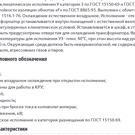
 климатическом исполнении У категории 3 по ГОСТ 15150-69 и ГОСТ 
стойкости изоляции обмоток «F» по ГОСТ 8865-93. Выполнен с облег
 1516.1-76. Охлаждение естественное воздушное. Исполнение - от
нсформатор устанавливается внутри помещений с естественной вен
регулируемых климатических условий. Устанавливается в шкаф, в с
ыть предусмотрены отверстия для охлаждения трансформатора. В
температуры для исполнения УЗ - плюс 40°С, при этом высота над у
00 м. Окружающая среда должна быть невзрывоопасной, не содерж
ли, агрессивных газов и паров.
ловного обозначения
;
ное воздушное охлаждение при открытом исполнении;
ены для работы в КРУ;
й;
ощность;
 при броске тока в киловольт-амперах;
ряжения, кВ;
еское исполнение и категория размещения по ГОСТ 15150-69.
рактеристики