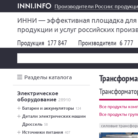
Производители России: продукци
inni.info
ИННИ — эффективная площадка для
продукции и услуг российских произ
Продукция
177 847
Производители
6 777
Трансформа
Разделы каталога
Трансформато
электрическое
оборудование
28910
Все продукты ком
батареи и аккумуляторы
124
Все продукты гру
детали электрических машин
дроссель
58
силовые трансфор
источники питания
407