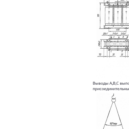
Выводы А,В,С выпо
присоединительны