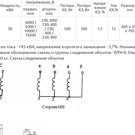
Напряжение, В
Напря-
Мощность,
Потери
Потери
Ток
Размер
жение
первич-
вторич-
кВА
ХХ, Вт
КЗ, Вт
ХХ,%
мм
КЗ, %
ное
ное
230; 400/
6000 /
230; 400
6300 /
695 x 2
38
/ 230;
500
500
1,5
12
10000 /
x 705
400 /
10500
230; 400
ке тока - 145 кВА, напряжение короткого замыкания - 5,7%. Номин
словное обозначение схемы и группы соединения обмоток -Y/YH-0. Ма
0 кг. Схема соединения обмоток