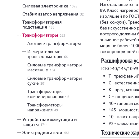
Изготавливается в
силовая электроника
1095
89. Класс нагрево
стабилизатор напряжения
32
изоляцией по ГОСТ
(без кожуха). Тра
трансформаторная
подстанция
458
без искусственно 
которого должны б
трансформаторы
633
значение рабочей 
азотные трансформаторы
моря не более 10
токопроводящей пы
измерительные
трансформаторы
66
Расшифровка ус
силовые трансформаторы
ТСКС-40/145/10-УЗ
масляные
134
Т - трехфазный
силовые трансформаторы
С - естествен
сухие
201
К - предназнач
трансформаторы
С - специальны
комбинированные
6
40 - типовая м
трансформаторы
напряжения
145 - мощность
49
10 - класс нап
устройства коммутации и
УЗ - климатич
защиты
1711
Технические ха
электродвигатели
461