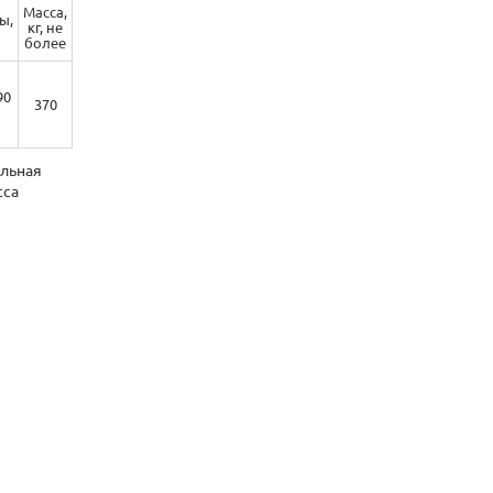
Масса,
ы,
кг, не
более
90
370
альная
сса