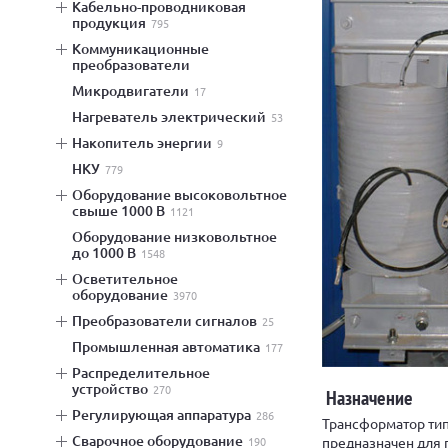
кабельно-проводниковая
продукция
795
коммуникационные
преобразователи
микродвигатели
17
нагреватель электрический
53
накопитель энергии
9
НКУ
779
оборудование высоковольтное
свыше 1000 В
1121
оборудование низковольтное
до 1000 В
1548
осветительное
оборудование
3970
преобразователи сигналов
25
промышленная автоматика
177
распределительное
устройство
270
Назначение
регулирующая аппаратура
286
Трансформатор типа
сварочное оборудование
предназначен для 
190