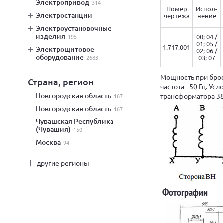
электропривод
314
Номер
Испол-
электростанции
чертежа
нение
электроустановочные
изделия
00; 04 /
195
01; 05 /
1.717.001
электрощитовое
02; 06 /
оборудование
03; 07
2683
Мощность при брос
Страна, регион
частота - 50 Гц. У
Новгородская область
трансформатора 38
167
Новгородская область
167
Чувашская Республика
(Чувашия)
150
Москва
94
другие регионы
Фотографии