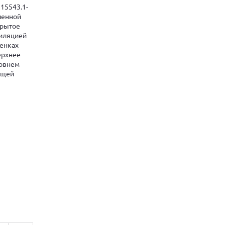
15543.1-
ченной
крытое
тиляцией
тенках
ерхнее
ровнем
ащей