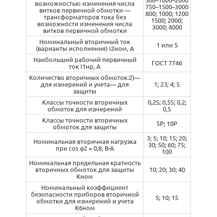
возможностью изменения числа
750–1500–3000
витков первичной обмотки —
800; 1000; 1200
трансформаторов тока без
1500; 2000;
возможности изменения числа
3000; 4000
витков первичной обмотки
Номинальный вторичный ток
1 или 5
(варианты исполнения) I2ном, А
Наибольший рабочий первичный
ГОСТ 7746
ток I1нр, А
Количество вторичных обмоток:2)—
для измерений и учета— для
1; 23; 4; 5
защиты
Классы точности вторичных
0,2S; 0,5S; 0,2;
обмоток для измерений
0,5
Классы точности вторичных
5Р; 10Р
обмоток для защиты
3; 5; 10; 15; 20;
Номинальная вторичная нагрузка
30; 50; 60; 75;
при cos φ2 = 0,8, В·А
100
Номинальная предельная кратность
вторичных обмоток для защиты
10; 20; 30; 40
Кном
Номинальный коэффициент
безопасности приборов вторичной
5; 10; 15
обмотки для измерений и учета
К6ном