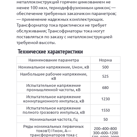
металлоконструкций горячим цинкованием не
менее 100 мкм, термодиффузионным цинком; —
обеспечение требуемых заказчиком параметров;
— применение надежных комплектующих.
Трансформатор тока практически не требует
обслуживания; Трансофрматоры тока могут
поставляться по заказу с металлоконструкцией
требуемой высоты.
Технические характеристики
Наименование параметра
Норма
Номинальное напряжение, Uном, кВ
500
Наибольшее рабочее напряжение,
525
кВ
Испытательное напряжение
680
промышленной частоты, кВ
Испытательное напряжение
1230
коммутационного импульса, кВ
Испытательное напряжение
1550
полного грозового импульса, кВ
Номинальная частота, Гц
50
Ряды номинальных первичных
200–400–800
токов1) I1ном, А—
300–600–1200
трансформаторов тока с
500–1000–2000