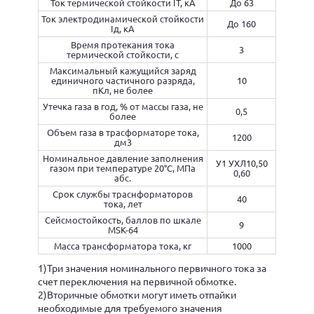
Ток термической стойкости IТ, кА
До 63
Ток электродинамической стойкости
До 160
Iд, кА
Время протекания тока
3
термической стойкости, с
Максимальный кажущийся заряд
единичного частичного разряда,
10
пКл, не более
Утечка газа в год, % от массы газа, не
0,5
более
Объем газа в трасформаторе тока,
1200
дм3
Номинальное давление заполнения
У1 УХЛ10,50
газом при температуре 20°С, МПа
0,60
абс.
Срок службы траснформаторов
40
тока, лет
Сейсмостойкость, баллов по шкале
9
MSK-64
Масса трансформатора тока, кг
1000
1)Три значения номинального первичного тока за
счет переключения на первичной обмотке.
2)Вторичные обмотки могут иметь отпайки
необходимые для требуемого значения