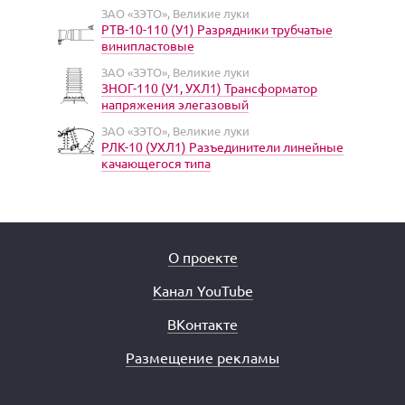
ЗАО «ЗЭТО», Великие луки
РТВ-10-110 (У1) Разрядники трубчатые
винипластовые
ЗАО «ЗЭТО», Великие луки
ЗНОГ-110 (У1, УХЛ1) Трансформатор
напряжения элегазовый
ЗАО «ЗЭТО», Великие луки
РЛК-10 (УХЛ1) Разъединители линейные
качающегося типа
О проекте
Канал YouTube
ВКонтакте
Размещение рекламы