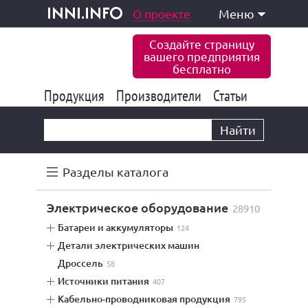
одукция и услуги
О проекте
Меню
inni.info
Создайте страницу
вашего предприятия
бесплатно
Продукция
Производители
177 841
Статьи
6 774
10 533
Найти
Разделы каталога
электрическое оборудование
28910
батареи и аккумуляторы
124
детали электрических машин
дроссель
58
источники питания
407
кабельно-проводниковая продукция
795