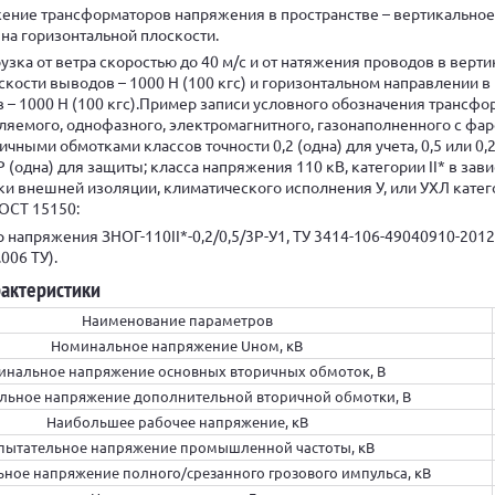
ение трансформаторов напряжения в пространстве – вертикальное
на горизонтальной плоскости.
узка от ветра скоростью до 40 м/с и от натяжения проводов в верт
скости выводов – 1000 Н (100 кгс) и горизонтальном направлении в
 – 1000 Н (100 кгс).Пример записи условного обозначения трансфо
яемого, однофазного, электромагнитного, газонаполненного с фа
чными обмотками классов точности 0,2 (одна) для учета, 0,5 или 0,2
 (одна) для защиты; класса напряжения 110 кВ, категории II* в зав
чки внешней изоляции, климатического исполнения У, или УХЛ кате
ОСТ 15150:
 напряжения ЗНОГ-110II*-0,2/0,5/3P-У1, ТУ 3414-106-49040910-2012
006 ТУ).
рактеристики
Наименование параметров
Номинальное напряжение Uном, кВ
инальное напряжение основных вторичных обмоток, В
ьное напряжение дополнительной вторичной обмотки, В
Наибольшее рабочее напряжение, кВ
пытательное напряжение промышленной частоты, кВ
ное напряжение полного/срезанного грозового импульса, кВ