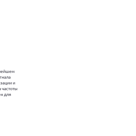
ьнейшем
гнала
зации и
 частоты
ен для