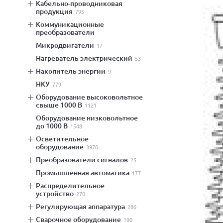
кабельно-проводниковая
продукция
795
коммуникационные
преобразователи
микродвигатели
17
нагреватель электрический
53
накопитель энергии
9
НКУ
779
оборудование высоковольтное
свыше 1000 В
1121
оборудование низковольтное
до 1000 В
1548
осветительное
оборудование
3970
преобразователи сигналов
25
промышленная автоматика
177
распределительное
устройство
270
регулирующая аппаратура
286
сварочное оборудование
190