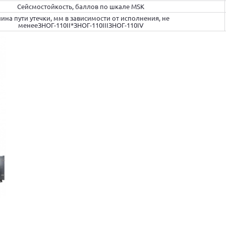
Сейсмостойкость, баллов по шкале MSK
ина пути утечки, мм в зависимости от исполнения, не
менееЗНОГ-110II*ЗНОГ-110IIIЗНОГ-110IV