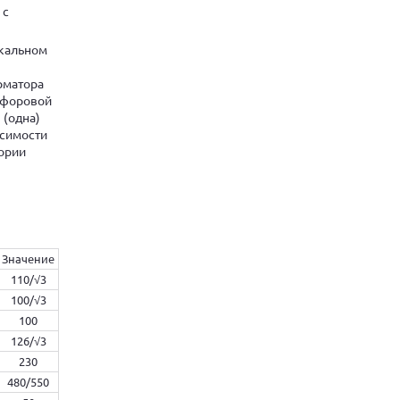
 с
икальном
рматора
рфоровой
 (одна)
исимости
гории
Значение
110/√3
100/√3
100
126/√3
230
480/550