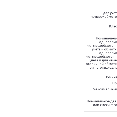
- для уч
четырехобмоточ
Клас
Номинальные
одновреме
четырехобмоточно
учета и обмотк
одновреме
четырехобмоточно
учета и для изм
вторичной обмотки
при нагрузке одн
Номина
Пр
Максимальный 
Номинальное давл
или смеси газ