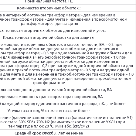
Номинальная частота, Гц
Количество вторичных обмоток,:
ета в четырехобмоточном трансформаторе; - для измерения в
ном трансформаторе; - для учета и измерения в трехобмоточном
трансформаторе; - для защиты
сы точности вторичных обмоток для измерений и учета
Класс точности вторичной обмотки для защиты
 мощности вторичных обмоток в классе точности, ВА: - 0,2 при
нной нагрузке обмотки для учета и обмотки для измерения в
м трансформаторе; - 0,5 при одновременной нагрузке обмотки для
и для измерения в четырехобмоточном трансформаторе; - 1,0 при
нной нагрузке обмотки для учета и обмотки для измерения в
м трансформаторе; - 0,2 при нагрузке одной вторичной обмотки для
ерения в трехобмоточном трансформаторе; - 0,5 при нагрузке одной
 для учета и для измерения в трехобмоточном трансформаторе; - 1,0
ой вторичной обмотки для учета и для измерения в трехобмоточном
трансформаторе
льная мощность дополнительной вторичной обмотки, ВА
едельная мощность трансформатора напряжения, ВА
кажущийся заряд единичного частичного разряда, пКл, не более
Утечка газа в год, % от массы газа, не более
ение (давление заполнения) элегаза (климатическое исполнение У1)
ов состава 30% SF6+ 70% N2 (климатическое исполнение УХЛ1) при
температуре плюс 20 °С, МПа абс. (кгс/см2)
Средний срок службы, лет не менее