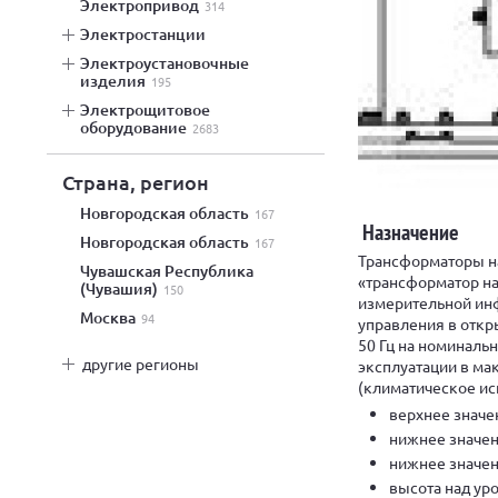
электропривод
314
электростанции
электроустановочные
изделия
195
электрощитовое
оборудование
2683
Страна, регион
Новгородская область
167
Назначение
Новгородская область
167
Трансформаторы н
Чувашская Республика
«трансформатор на
(Чувашия)
150
измерительной ин
Москва
94
управления в откр
50 Гц на номиналь
другие регионы
эксплуатации в ма
(климатическое исп
верхнее значе
нижнее значен
нижнее значен
высота над уро