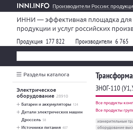
Производители России: продукци
inni.info
ИННИ — эффективная площадка для
продукции и услуг российских произ
Продукция
177 822
Производители
6 765
Трансформа
Разделы каталога
ЗНОГ-110 (У1,
электрическое
оборудование
28910
Все продукты ком
батареи и аккумуляторы
124
Все продукты гру
детали электрических машин
дроссель
58
измерительные т
источники питания
оборудование выс
407