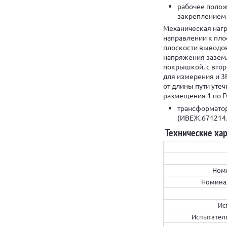
рабочее полож
закреплением 
Механическая нагр
направлении к пло
плоскости выводов
напряжения заземл
покрышкой, с втори
для измерения и 3Р
от длины пути уте
размещения 1 по Г
трансформатор
(ИВЕЖ.671214.
Технические ха
Ном
Номинал
Ис
Испытатель