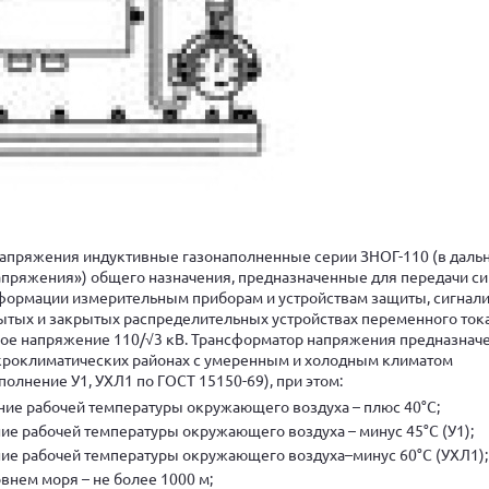
апряжения индуктивные газонаполненные серии ЗНОГ-110 (в дал
пряжения») общего назначения, предназначенные для передачи си
формации измерительным приборам и устройствам защиты, сигнали
ытых и закрытых распределительных устройствах переменного тока
ное напряжение 110/√3 кВ. Трансформатор напряжения предназнач
кроклиматических районах с умеренным и холодным климатом
олнение У1, УХЛ1 по ГОСТ 15150-69), при этом:
ние рабочей температуры окружающего воздуха – плюс 40°С;
ие рабочей температуры окружающего воздуха – минус 45°С (У1);
ие рабочей температуры окружающего воздуха–минус 60°С (УХЛ1);
внем моря – не более 1000 м;