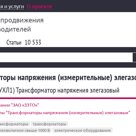
я и услуги
О проекте
 продвижения
водителей
Статьи
10 533
торы напряжения (измерительные) элегаз
 УХЛ1) Трансформатор напряжения элегазовый
пании "ЗАО «ЗЭТО»"
ппы "Трансформаторы напряжения (измерительные) элегазовые"
рансформаторы
трансформаторы
оковольтное свыше 1000 В
электрическое оборудование