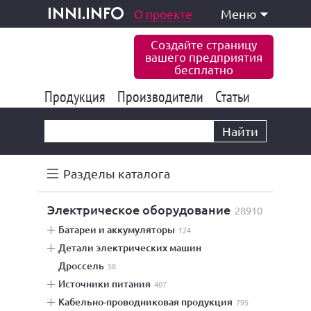
одукция и услуги
О проекте
Меню
inni.info
Создайте страницу
вашего предприятия
бесплатно
Продукция
Производители
177 822
Статьи
6 765
10 533
Найти
Разделы каталога
электрическое оборудование
28910
батареи и аккумуляторы
124
детали электрических машин
дроссель
58
источники питания
407
кабельно-проводниковая продукция
795