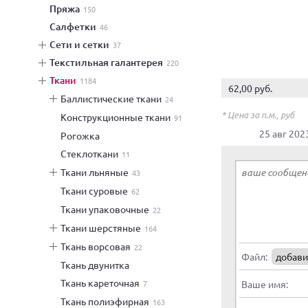
пряжа
150
салфетки
46
сети и сетки
37
текстильная галантерея
220
ткани
1184
62,00 руб.
баллистические ткани
24
* Цена за п.м., руб
конструкционные ткани
91
25 авг 202
рогожка
стеклоткани
11
ткани льняные
43
ткани суровые
62
ткани упаковочные
22
ткани шерстяные
164
ткань ворсовая
22
Файл:
добави
ткань двунитка
ткань кареточная
Ваше имя:
7
ткань полиэфирная
163