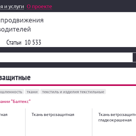
я и услуги
О проекте
 продвижения
водителей
Статьи
10 533
озащитные
ышленность
ткани
текстиль и изделия текстильные
ании "Балтекс"
тная
Ткань ветрозащитная
Ткань ветрозащит
гладкокрашеная