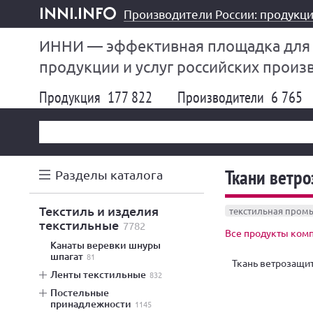
Производители России: продукци
inni.info
ИННИ — эффективная площадка для
продукции и услуг российских произ
Продукция
177 822
Производители
6 765
Ткани ветр
Разделы каталога
текстиль и изделия
текстильная пром
текстильные
7782
Все продукты комп
канаты веревки шнуры
шпагат
81
Ткань ветрозащи
ленты текстильные
832
постельные
принадлежности
1145