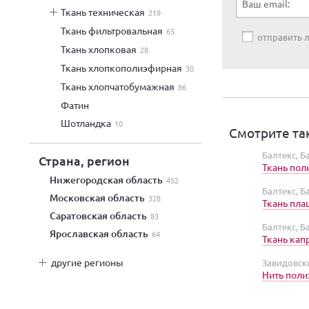
Ваш email:
ткань техническая
219
ткань фильтровальная
65
отправить
ткань хлопковая
28
ткань хлопкополиэфирная
30
ткань хлопчатобумажная
86
фатин
шотландка
10
Смотрите та
Балтекс, 
Страна, регион
Ткань пол
Нижегородская область
452
Балтекс, 
Московская область
328
Ткань пл
Саратовская область
83
Балтекс, 
Ярославская область
64
Ткань кап
другие регионы
Завидовск
Нить поли