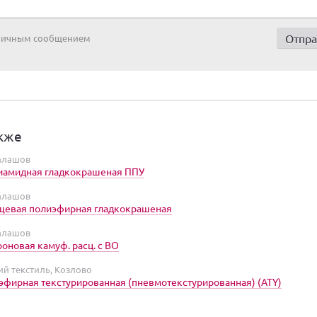
 личным сообщением
кже
Балашов
иамидная гладкокрашеная ППУ
Балашов
ащевая полиэфирная гладкокрашеная
Балашов
роновая камуф. расц. с ВО
ий текстиль, Козлово
эфирная текстурированная (пневмотекстурированная) (ATY)