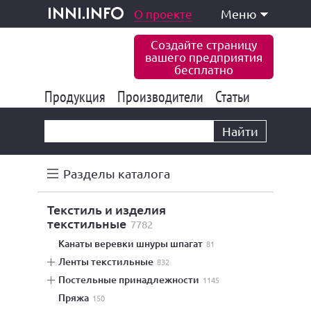
одукция и услуги
О проекте
Меню
inni.info
Создайте страницу
вашего предприятия
бесплатно
Продукция
Производители
177 841
Статьи
6 774
10 533
Найти
Разделы каталога
текстиль и изделия
текстильные
7782
канаты веревки шнуры шпагат
81
ленты текстильные
832
постельные принадлежности
1145
пряжа
150