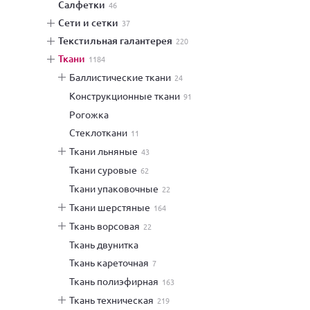
салфетки
46
сети и сетки
37
текстильная галантерея
220
ткани
1184
баллистические ткани
24
конструкционные ткани
91
рогожка
стеклоткани
11
ткани льняные
43
ткани суровые
62
ткани упаковочные
22
ткани шерстяные
164
ткань ворсовая
22
ткань двунитка
ткань кареточная
7
ткань полиэфирная
163
ткань техническая
219