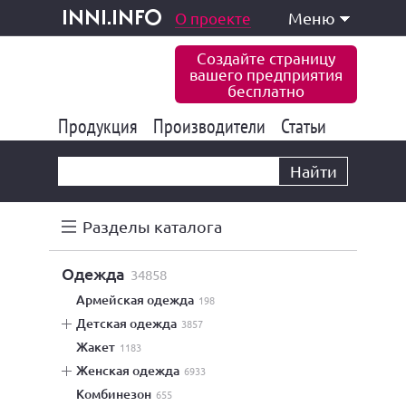
одукция и услуги
О проекте
Меню
inni.info
Создайте страницу
вашего предприятия
бесплатно
Продукция
Производители
177 845
Статьи
6 776
10 533
Найти
Разделы каталога
одежда
34858
армейская одежда
198
детская одежда
3857
жакет
1183
женская одежда
6933
комбинезон
655