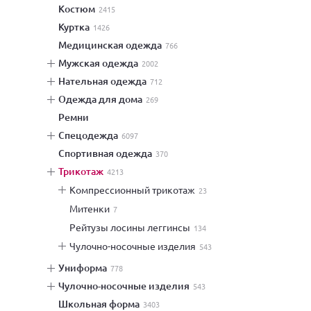
костюм
2415
куртка
1426
медицинская одежда
766
мужская одежда
2002
нательная одежда
712
одежда для дома
269
ремни
спецодежда
6097
спортивная одежда
370
трикотаж
4213
компрессионный трикотаж
23
митенки
7
рейтузы лосины леггинсы
134
чулочно-носочные изделия
543
униформа
778
чулочно-носочные изделия
543
школьная форма
3403