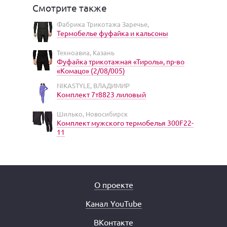
Смотрите также
Фабрика Трикотажа Заречье,
Термобелье фуфайка и кальсоны
Техноавиа, Казань
Фуфайка трикотажная «Тироль», пр-во
«Комацо» (2/08/005)
NIKASTYLE, ВЛАДИМИР
Комплект 7т8823 лиловый
Шилько, Новосибирск
Комплект мужского термобелья 300F22-
11
О проекте
Канал YouTube
ВКонтакте